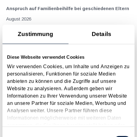
Anspruch auf Familienbeihilfe bei geschiedenen Eltern
August 2026
Einleitung und Kernaussage der Entscheidung Das
Zustimmung
Details
Bundesfinanzgericht (GZ RV/7103366/2025 vom 10.02.2026)
hatte sich mit der Frage auseinanderzusetzen, welchem
Elternteil nach einer Scheidung die Familienbeihilfe zusteht,
Diese Webseite verwendet Cookies
wenn sich das Kind tatsächlich überwiegend im Haushalt
eines...
Wir verwenden Cookies, um Inhalte und Anzeigen zu
personalisieren, Funktionen für soziale Medien
Langtext
empfehlen
drucken
anbieten zu können und die Zugriffe auf unsere
Website zu analysieren. Außerdem geben wir
Suche im Archiv
Informationen zu Ihrer Verwendung unserer Website
an unsere Partner für soziale Medien, Werbung und
Analysen weiter. Unsere Partner führen diese
Suche nach Begriffen
Informationen möglicherweise mit weiteren Daten
Suche nach Datum
zusammen, die Sie ihnen bereitgestellt haben oder
Suche in Schlagwortliste
die sie im Rahmen Ihrer Nutzung der Dienste
Einwilligungsauswahl