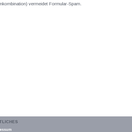
abenkombination) vermeidet Formular-Spam.
TLICHES
ressum