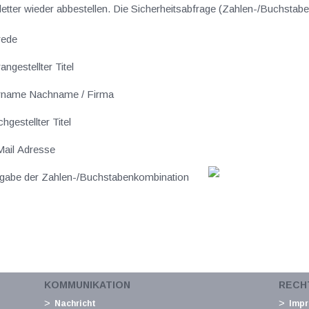
sletter wieder abbestellen. Die Sicherheitsabfrage (Zahlen-/Buchst
rede
angestellter Titel
rname Nachname / Firma
hgestellter Titel
ail Adresse
gabe der Zahlen-/Buchstabenkombination
KOMMUNIKATION
RECH
Nachricht
Imp