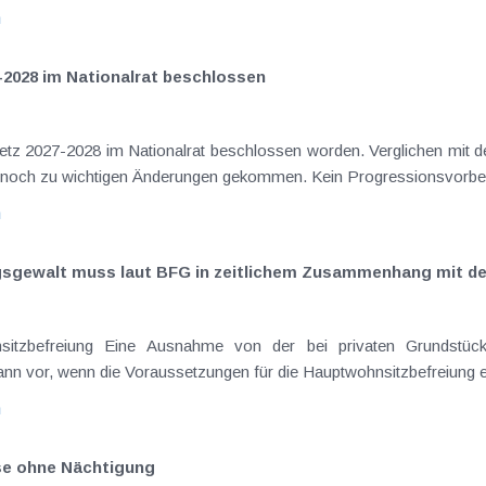
n
-2028 im Nationalrat beschlossen
setz 2027-2028 im Nationalrat beschlossen worden. Verglichen mit d
aus dem Juli 2026 ) ist es dabei vereinzelt noch zu wichtigen Ä
n
ngsgewalt muss laut BFG in zeitlichem Zusammenhang mit d
eräußerungen regelmäßig anfallenden
nn vor, wenn die Voraussetzungen für die Hauptwohnsitzbefreiung erfü
n
ise ohne Nächtigung