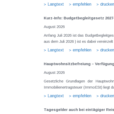
Langtext
empfehlen
drucke
Kurz-Info: Budgetbegleitgesetz 2027
August 2026
Anfang Juli 2026 ist das Budgetbegleitge
Langtext
empfehlen
drucke
Hauptwohnsitz​­befreiung – Verfügu
August 2026
Gesetzliche Grundlagen der Hauptwohnsitzbefreiung Eine Ausnahme von der bei privaten Grundstücksv
Immobilienertragsteuer (ImmoESt) liegt da
Langtext
empfehlen
drucke
Tagesgelder auch bei eintägiger Re