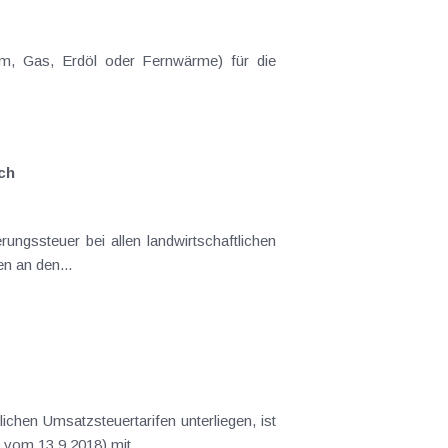
ch
er unterlagen die Versicherung gegen Hagelschäden (Schaden an den...
gst (GZ Ra 2016/15/0039 vom 13.9.2018) mit...