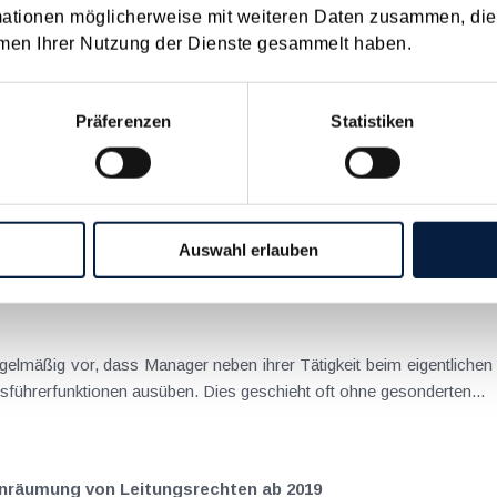
mationen möglicherweise mit weiteren Daten zusammen, die 
22
2021
2020
2019
2018
2017
men Ihrer Nutzung der Dienste gesammelt haben.
I
JUN
JUL
AUG
SEP
OKT
NOV
DEZ
Präferenzen
Statistiken
Jänner Fälligkeiten 15.1. USt für November 2018 Lohnabgaben (L, DB, DZ, GKK, Stadtkasse/Gemei
Auswahl erlauben
ern - keine Mehrfachbelastung mit Sozialversicherungsbeit
mehreren Tochtergesellschaften Geschäftsführerfunktionen ausüben. Dies geschieht oft ohne gesonderten...
Einräumung von Leitungsrechten ab 2019