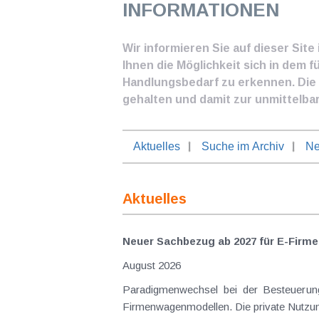
INFORMATIONEN
Wir informieren Sie auf dieser Sit
Ihnen die Möglichkeit sich in dem f
Handlungsbedarf zu erkennen. Die I
gehalten und damit zur unmittelba
Aktuelles
Suche im Archiv
Ne
Aktuelles
Neuer Sachbezug ab 2027 für E-Firme
August 2026
Paradigmenwechsel bei der Besteuerung von E-Dienstwagen Über Jahre hinweg galten reine 
Firmenwagenmodellen. Die private Nutzung