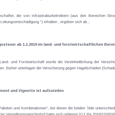
Benützung des Grundstücks ein Entgelt (" Leitungsentschädigung ") erhalten , ergeben sich ab...
steuer ab 1.1.2019 im land- und forstwirtschaftlichen Berei
Elementarrisikoversicherungen beschlossen. Bish
ent und Vignette ist aufzuteilen
schon seit jeher ein umstrittenes Thema. Der Verwaltungsgerichtshof hatte sich unlän