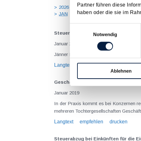
Partner führen diese Infor
2026
2025
2024
2023
20
haben oder die sie im Rah
JAN
FEB
MÄR
APR
MA
Einwilligungsauswahl
Steuertermine 2019
Notwendig
Januar 2019
Langtext
empfehlen
drucken
Ablehnen
Geschäftsführerüberlassung im Konz
Januar 2019
In der Praxis kommt es bei Konzernen regelmäßig vor, dass Manager neben ihrer Tätigkeit beim eigentlichen Dienstgeber zusätzlich noch in einer oder
Langtext
empfehlen
drucken
Steuerabzug bei Einkünften für die 