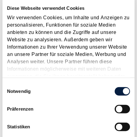
2026
2025
2024
2023
2022
2021
2020
2019
2018
2017
Diese Webseite verwendet Cookies
JAN
FEB
MÄR
APR
MAI
JUN
JUL
Wir verwenden Cookies, um Inhalte und Anzeigen zu
AUG
SEP
OKT
NOV
DEZ
[ X ]
personalisieren, Funktionen für soziale Medien
anbieten zu können und die Zugriffe auf unsere
Steuertermine 2019
Website zu analysieren. Außerdem geben wir
Informationen zu Ihrer Verwendung unserer Website
Januar 2019
an unsere Partner für soziale Medien, Werbung und
Jänner Fälligkeiten 15.1. USt für November 2018
Analysen weiter. Unsere Partner führen diese
Lohnabgaben (L, DB, DZ, GKK, Stadtkasse/Gemeinde) für
Informationen möglicherweise mit weiteren Daten
Dezember 2018...
zusammen, die Sie ihnen bereitgestellt haben oder
die sie im Rahmen Ihrer Nutzung der Dienste
Langtext
empfehlen
drucken
Einwilligungsauswahl
gesammelt haben.
Notwendig
Geschäftsführerüberlassung im Konzern - keine
Präferenzen
Mehrfachbelastung mit Sozialversicherungsbeiträgen
Januar 2019
Statistiken
In der Praxis kommt es bei Konzernen regelmäßig vor, dass