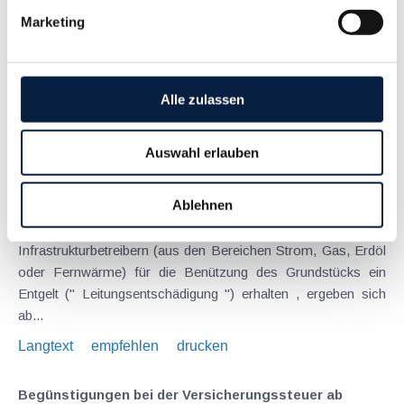
Manager neben ihrer Tätigkeit beim eigentlichen Dienstgeber
Marketing
zusätzlich noch in einer oder mehreren Tochtergesellschaften
Geschäftsführerfunktionen ausüben. Dies geschieht oft ohne
gesonderten...
Langtext
empfehlen
drucken
Alle zulassen
Steuerabzug bei Einkünften für die Einräumung von
Auswahl erlauben
Leitungsrechten ab 2019
Januar 2019
Ablehnen
Für Grundstückseigentümer oder -bewirtschafter, die von
Infrastrukturbetreibern (aus den Bereichen Strom, Gas, Erdöl
oder Fernwärme) für die Benützung des Grundstücks ein
Entgelt (" Leitungsentschädigung ") erhalten , ergeben sich
ab...
Langtext
empfehlen
drucken
Begünstigungen bei der Versicherungssteuer ab