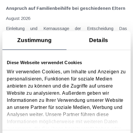
Anspruch auf Familienbeihilfe bei geschiedenen Eltern
August 2026
Einleitung und Kernaussage der Entscheidung Das
Bundesfinanzgericht (GZ RV/7103366/2025 vom 10.02.2026)
Zustimmung
Details
hatte sich mit der Frage auseinanderzusetzen, welchem
Elternteil nach einer Scheidung die Familienbeihilfe zusteht,
wenn sich das Kind tatsächlich überwiegend im Haushalt
Diese Webseite verwendet Cookies
eines...
Wir verwenden Cookies, um Inhalte und Anzeigen zu
Langtext
empfehlen
drucken
personalisieren, Funktionen für soziale Medien
anbieten zu können und die Zugriffe auf unsere
Suche im Archiv
Website zu analysieren. Außerdem geben wir
Informationen zu Ihrer Verwendung unserer Website
an unsere Partner für soziale Medien, Werbung und
Suche nach Begriffen
Analysen weiter. Unsere Partner führen diese
Suche nach Datum
Informationen möglicherweise mit weiteren Daten
Suche in Schlagwortliste
zusammen, die Sie ihnen bereitgestellt haben oder