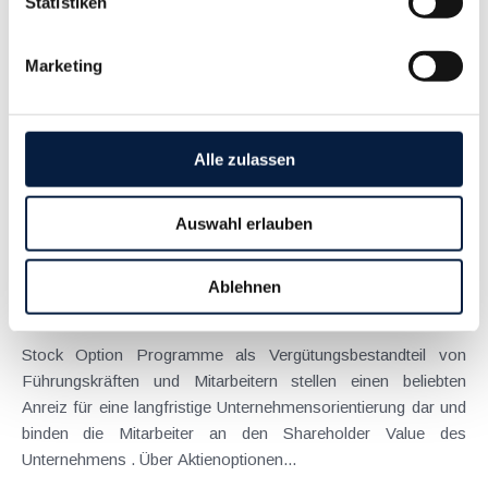
Statistiken
Juli 2019
Die steuerliche Abzugsfähigkeit von in der Wohnung
Marketing
gelegenen Arbeitszimmern ist generell und vor allem bei
Dienstnehmern nur unter sehr restriktiven Voraussetzungen
möglich. Schließlich muss das Arbeitszimmer den Mittelpunkt
der gesamten Tätigkeit bilden. Einen...
Alle zulassen
Langtext
empfehlen
drucken
Auswahl erlauben
Zur Abzugsfähigkeit von Aufwendungen aus Stock
Option Programmen
Ablehnen
Juli 2019
Stock Option Programme als Vergütungsbestandteil von
Führungskräften und Mitarbeitern stellen einen beliebten
Anreiz für eine langfristige Unternehmensorientierung dar und
binden die Mitarbeiter an den Shareholder Value des
Unternehmens . Über Aktienoptionen...