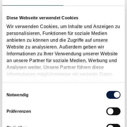
2026
2025
2024
2023
2022
2021
2020
2019
2018
2017
JAN
FEB
MÄR
APR
MAI
JUN
JUL
Diese Webseite verwendet Cookies
AUG
SEP
OKT
NOV
DEZ
[ X ]
Wir verwenden Cookies, um Inhalte und Anzeigen zu
personalisieren, Funktionen für soziale Medien
Immobilienertragsteuer - Aufgabe des
anbieten zu können und die Zugriffe auf unsere
Hauptwohnsitzes als zwingende Voraussetzung
Website zu analysieren. Außerdem geben wir
Juli 2019
Informationen zu Ihrer Verwendung unserer Website
an unsere Partner für soziale Medien, Werbung und
Eine bedeutsame Ausnahme von der Besteuerung im
Analysen weiter. Unsere Partner führen diese
Rahmen der Immobilienertragsteuer liegt dann vor, wenn die
Informationen möglicherweise mit weiteren Daten
so genannte Hauptwohnsitzbefreiung geltend gemacht werden
zusammen, die Sie ihnen bereitgestellt haben oder
kann. So ist der Veräußerungserlös aus Eigenheimen bzw.
die sie im Rahmen Ihrer Nutzung der Dienste
Einwilligungsauswahl
Eigentumswohnungen samt Grund und Boden steuerfrei...
gesammelt haben.
Notwendig
Langtext
empfehlen
drucken
Präferenzen
Abzugsfähigkeit eines Arbeitszimmers bei einer
angestellten Produktmanagerin