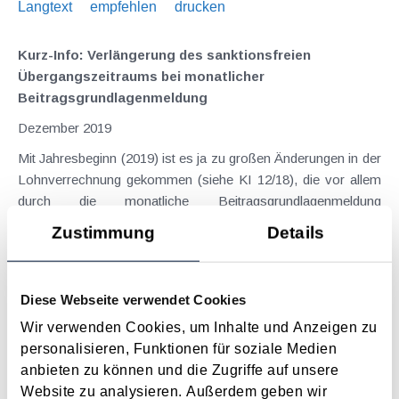
Langtext
empfehlen
drucken
Kurz-Info: Verlängerung des sanktionsfreien
Übergangszeitraums bei monatlicher
Beitragsgrundlagenmeldung
Dezember 2019
Mit Jahresbeginn (2019) ist es ja zu großen Änderungen in der
Lohnverrechnung gekommen (siehe KI 12/18), die vor allem
durch die monatliche Beitragsgrundlagenmeldung
gekennzeichnet waren. In diesem Zusammenhang sind auch
Zustimmung
Details
Säumniszuschläge eingeführt worden, die...
Langtext
empfehlen
drucken
Diese Webseite verwendet Cookies
Maßnahmen vor Jahresende 2019 - Unternehmer
Wir verwenden Cookies, um Inhalte und Anzeigen zu
personalisieren, Funktionen für soziale Medien
November 2019
anbieten zu können und die Zugriffe auf unsere
Der näher rückende Jahreswechsel sollte Anlass für einem
Website zu analysieren. Außerdem geben wir