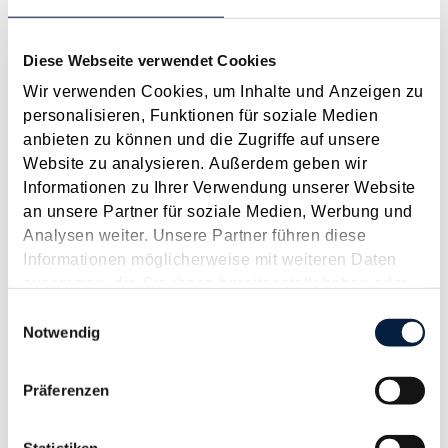
Anspruch auf Familienbeihilfe bei geschiedenen Eltern
Diese Webseite verwendet Cookies
August 2026
Wir verwenden Cookies, um Inhalte und Anzeigen zu
Einleitung und Kernaussage der Entscheidung Das
personalisieren, Funktionen für soziale Medien
Bundesfinanzgericht (GZ RV/7103366/2025 vom 10.02.2026)
anbieten zu können und die Zugriffe auf unsere
hatte sich mit der Frage auseinanderzusetzen, welchem
Website zu analysieren. Außerdem geben wir
Elternteil nach einer Scheidung die Familienbeihilfe zusteht,
Informationen zu Ihrer Verwendung unserer Website
wenn sich das Kind tatsächlich überwiegend im Haushalt
an unsere Partner für soziale Medien, Werbung und
eines...
Analysen weiter. Unsere Partner führen diese
Langtext
empfehlen
drucken
Informationen möglicherweise mit weiteren Daten
zusammen, die Sie ihnen bereitgestellt haben oder
Suche im Archiv
die sie im Rahmen Ihrer Nutzung der Dienste
Einwilligungsauswahl
gesammelt haben.
Notwendig
Suche nach Begriffen
Suche nach Datum
Präferenzen
Suche in Schlagwortliste