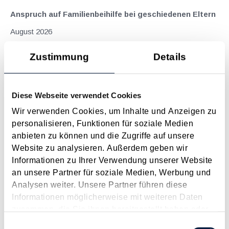
Anspruch auf Familienbeihilfe bei geschiedenen Eltern
August 2026
Einleitung und Kernaussage der Entscheidung Das
Zustimmung
Details
Bundesfinanzgericht (GZ RV/7103366/2025 vom 10.02.2026)
hatte sich mit der Frage auseinanderzusetzen, welchem
Elternteil nach einer Scheidung die Familienbeihilfe zusteht,
Diese Webseite verwendet Cookies
wenn sich das Kind tatsächlich überwiegend im Haushalt
eines...
Wir verwenden Cookies, um Inhalte und Anzeigen zu
personalisieren, Funktionen für soziale Medien
Langtext
empfehlen
drucken
anbieten zu können und die Zugriffe auf unsere
Website zu analysieren. Außerdem geben wir
Suche im Archiv
Informationen zu Ihrer Verwendung unserer Website
an unsere Partner für soziale Medien, Werbung und
Analysen weiter. Unsere Partner führen diese
Suche nach Begriffen
Informationen möglicherweise mit weiteren Daten
Suche nach Datum
zusammen, die Sie ihnen bereitgestellt haben oder
Suche in Schlagwortliste
die sie im Rahmen Ihrer Nutzung der Dienste
Einwilligungsauswahl