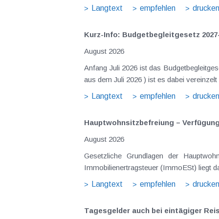
Langtext
empfehlen
drucke
Kurz-Info: Budgetbegleitgesetz 2027
August 2026
Anfang Juli 2026 ist das Budgetbegleitge
Langtext
empfehlen
drucke
Hauptwohnsitz​­befreiung – Verfügu
August 2026
Gesetzliche Grundlagen der Hauptwohnsitzbefreiung Eine Ausnahme von der bei privaten Grundstücksv
Immobilienertragsteuer (ImmoESt) liegt da
Langtext
empfehlen
drucke
Tagesgelder auch bei eintägiger Re