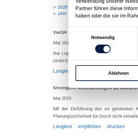
Verwendung unserer Websit
2026
2025
2024
2023
20
Partner führen diese Infor
JAN
FEB
MÄR
APR
MA
haben oder die sie im Rah
Einwilligungsauswahl
VwGH legt strenge Maßstäbe an ver
Notwendig
Mai 2015
Bei Liquiditätsbedarf, etwa um die Kosten der Lebensführung b
Gmb
Langtext
empfehlen
drucken
Ablehnen
Strengere Anforderungen an Advanc
Mai 2015
Mit der Einführung des so genannten Adva
Langtext
empfehlen
drucken