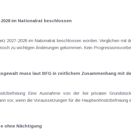
n
-2028 im Nationalrat beschlossen
setz 2027-2028 im Nationalrat beschlossen worden. Verglichen mit d
aus dem Juli 2026 ) ist es dabei vereinzelt noch zu wichtigen Ä
n
ngsgewalt muss laut BFG in zeitlichem Zusammenhang mit d
eräußerungen regelmäßig anfallenden
nn vor, wenn die Voraussetzungen für die Hauptwohnsitzbefreiung erfü
n
ise ohne Nächtigung