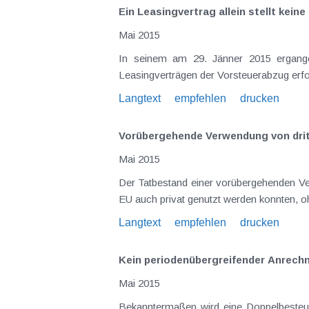
Ein Leasingvertrag allein stellt kein
Mai 2015
In seinem am 29. Jänner 2015 ergangenen Erkenntnis (GZ 2
Leasi
Langtext
empfehlen
drucken
Vorübergehende Verwendung von dritt
Mai 2015
Der Tatbestand einer vorübergehenden Verwendung von drittländischen Kfz in der EU ermöglichte es bisher , dass ausländische Dienstfahrzeuge in der
Langtext
empfehlen
drucken
Kein periodenübergreifender Anrech
Mai 2015
Bekanntermaßen wird eine Doppelbesteuerung gemäß Doppelbesteuerungsabkommen (DBA) üblicherweise dadurch vermieden , dass entweder die