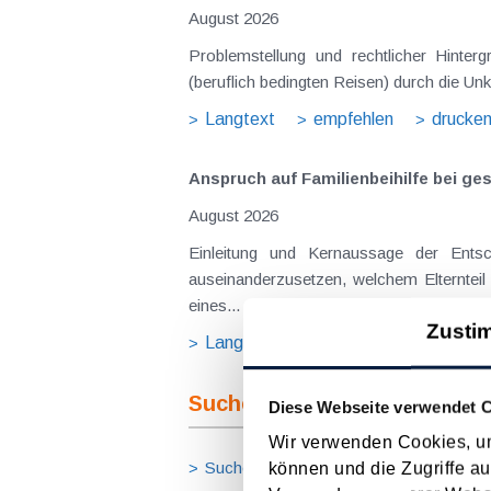
August 2026
Problemstellung und rechtlicher Hintergrund Tagesgelder sollen Verpflegungsmehraufwendungen ausgleichen, welche im Zuge v
(beruflich bedingten Reisen) durch die Unk
Langtext
empfehlen
drucke
Anspruch auf Familienbeihilfe bei ge
August 2026
Einleitung und Kernaussage der Entscheidung Das Bundesfinanzgericht (GZ RV/7103366/2025 vom 10.02.2026) 
auseinanderzusetzen, welchem Elternteil 
eines...
Zusti
Langtext
empfehlen
drucke
Suche im Archiv
Diese Webseite verwendet 
Wir verwenden Cookies, um
Suche nach Begriffen
Suche nach
können und die Zugriffe au