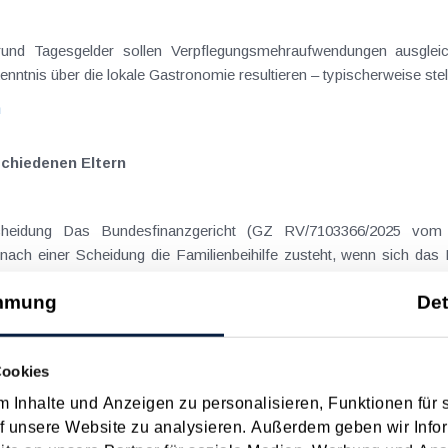
on Dienstreisen
enntnis über die lokale Gastronomie resultieren – typischerweise stell
n
schiedenen Eltern
hatte sich mit der Frage
nach einer Scheidung die Familienbeihilfe zusteht, wenn sich das
mmung
Det
n
Cookies
 Inhalte und Anzeigen zu personalisieren, Funktionen für 
 Datum
Suche in Schlagwortliste
f unsere Website zu analysieren. Außerdem geben wir Infor