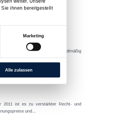
lysen weiter. Unsere
Sie ihnen bereitgestellt
[ X ]
Marketing
t dies...
Alle zulassen
 es zu verstärkter Recht- und
Planungssicherheit für (noch nicht verwirklichte) Steuergestaltungen in den Bereichen Umgründungen , Verrechnungspreise und...