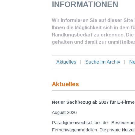
INFORMATIONEN
Wir informieren Sie auf dieser Sit
Ihnen die Möglichkeit sich in dem f
Handlungsbedarf zu erkennen. Die I
gehalten und damit zur unmittelba
Aktuelles
Suche im Archiv
Ne
Aktuelles
Neuer Sachbezug ab 2027 für E-Firme
August 2026
Paradigmenwechsel bei der Besteuerung von E-Dienstwagen Über Jahre hinweg galten reine 
Firmenwagenmodellen. Die private Nutzung