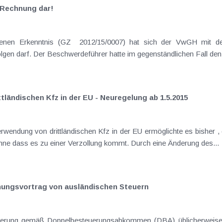
e Rechnung dar!
012/15/0007) hat sich der VwGH mit der Frage beschäftigt, wann im Fall von
ngverträgen der Vorsteuerabzug erfolgen darf. Der Beschwerdeführer hatte im gegenständlichen F
ländischen Kfz in der EU - Neuregelung ab 1.5.2015
EU auch privat genutzt werden konnten, ohne dass es zu einer Verzollung kommt. Durch eine Änderung des...
nungsvortrag von ausländischen Steuern