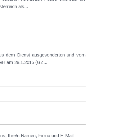
rreich als...
Diensthundeführer übernommenen Polizeihund beim Steuerpflichtigen Werbungskosten darstellen, hat der VwGH am 29.1.2015 (GZ...
 uns, Ihre/n Namen, Firma und E-Mail-