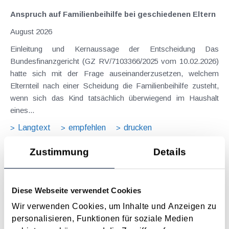
Anspruch auf Familienbeihilfe bei geschiedenen Eltern
August 2026
Einleitung und Kernaussage der Entscheidung Das
Bundesfinanzgericht (GZ RV/7103366/2025 vom 10.02.2026)
hatte sich mit der Frage auseinanderzusetzen, welchem
Elternteil nach einer Scheidung die Familienbeihilfe zusteht,
wenn sich das Kind tatsächlich überwiegend im Haushalt
eines...
Langtext
empfehlen
drucken
Zustimmung
Details
Suche im Archiv
Suche nach Begriffen
Diese Webseite verwendet Cookies
Suche nach Datum
Wir verwenden Cookies, um Inhalte und Anzeigen zu
Suche in Schlagwortliste
personalisieren, Funktionen für soziale Medien