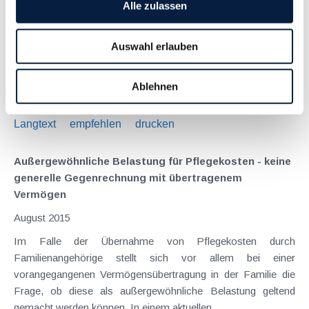
Alle zulassen
Wie schon in der KI 06/15 berichtet, wird durch das
Bankenpaket (Kontenregister, Kapitalabfluss-Meldegesetz,
Auswahl erlauben
Internationaler Automatischer Informationsaustausch von
Kontodaten) das Bankgeheimnis für Steuerzwecke de facto
abgeschafft . Vor der endgültigen Abstimmung im
Ablehnen
Nationalrat...
Langtext
empfehlen
drucken
Außergewöhnliche Belastung für Pflegekosten - keine
generelle Gegenrechnung mit übertragenem
Vermögen
August 2015
Im Falle der Übernahme von Pflegekosten durch
Familienangehörige stellt sich vor allem bei einer
vorangegangenen Vermögensübertragung in der Familie die
Frage, ob diese als außergewöhnliche Belastung geltend
gemacht werden können. In einem aktuellen...