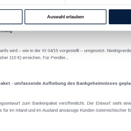
22
2021
2020
2019
2018
2017
I
JUN
JUL
AUG
SEP
OKT
NOV
DEZ
Auswahl erlauben
chtung
„ SV-Rückerstattung “ von bis zu 220 € (bisher 110 €) erreichen. Für Pendler...
aket - umfassende Aufhebung des Bankgeheimnisses gepla
 radikalen Einschnitt in das international