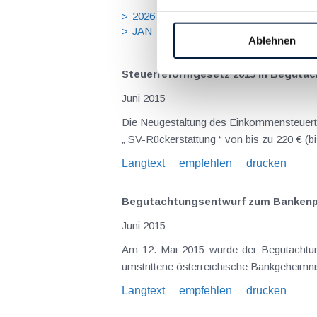
2026
2025
2024
2023
20
JAN
FEB
MÄR
APR
MA
Ablehnen
Steuerreformgesetz 2015 in Beguta
Juni 2015
Die Neugestaltung des Einkommensteuertarifs wird – wie in der KI 04/15 vorgestellt – umgesetzt. Niedrigverdiener können bereits für das Jahr 2015 eine
Langtext
empfehlen
drucken
Begutachtungsentwurf zum Bankenp
Juni 2015
Am 12. Mai 2015 wurde der Begutachtungsentwurf zum Bankenpaket veröffentlicht. Der Entwurf sieht einen
Langtext
empfehlen
drucken