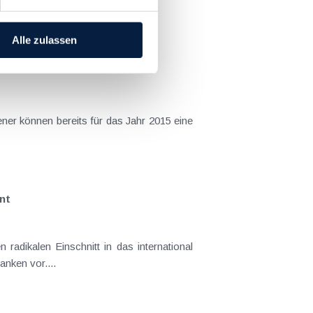
[ X ]
Alle zulassen
nt
umstrittene österreichische Bankgeheimnis für im Inland und im Ausland ansässige Kunden österreichischer Banken vor....