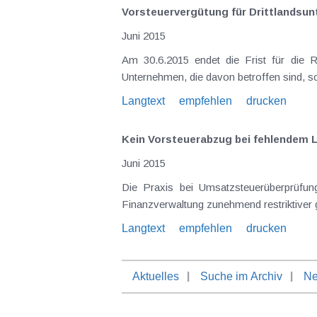
Vorsteuervergütung für Drittlandsu
Juni 2015
Am 30.6.2015 endet die Frist für die Rückvergütung von in Drittländern (z.B. Schweiz, Türkei) entrichteten Vorsteuerbeträgen . Österreichische
Langtext
empfehlen
drucken
Kein Vorsteuerabzug bei fehlendem 
Juni 2015
Die Praxis bei Umsatzsteuerüberprüfungen zeigt, dass die Einhaltung der für den Vorsteuerabzug vorgesehenen Rechnungsmerkmale von der
Langtext
empfehlen
drucken
Aktuelles
Suche im Archiv
Ne