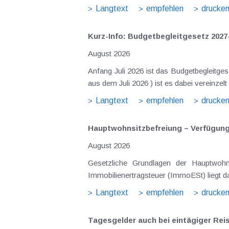
Langtext
empfehlen
drucke
Kurz-Info: Budgetbegleitgesetz 2027
August 2026
Anfang Juli 2026 ist das Budgetbegleitge
Langtext
empfehlen
drucke
Hauptwohnsitz​­befreiung – Verfügu
August 2026
Gesetzliche Grundlagen der Hauptwohnsitzbefreiung Eine Ausnahme von der bei privaten Grundstücksv
Immobilienertragsteuer (ImmoESt) liegt da
Langtext
empfehlen
drucke
Tagesgelder auch bei eintägiger Re