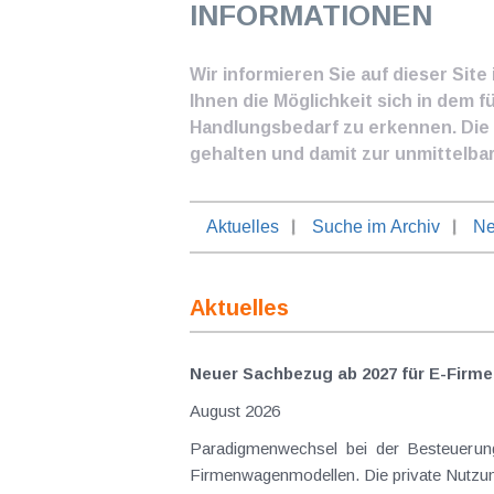
INFORMATIONEN
Wir informieren Sie auf dieser Sit
Ihnen die Möglichkeit sich in dem f
Handlungsbedarf zu erkennen. Die I
gehalten und damit zur unmittelba
Aktuelles
Suche im Archiv
Ne
Aktuelles
Neuer Sachbezug ab 2027 für E-Firme
August 2026
Paradigmenwechsel bei der Besteuerung von E-Dienstwagen Über Jahre hinweg galten reine 
Firmenwagenmodellen. Die private Nutzung