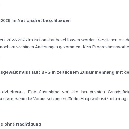
n
-2028 im Nationalrat beschlossen
setz 2027-2028 im Nationalrat beschlossen worden. Verglichen mit d
aus dem Juli 2026 ) ist es dabei vereinzelt noch zu wichtigen Ä
n
ngsgewalt muss laut BFG in zeitlichem Zusammenhang mit d
eräußerungen regelmäßig anfallenden
nn vor, wenn die Voraussetzungen für die Hauptwohnsitzbefreiung erfü
n
ise ohne Nächtigung