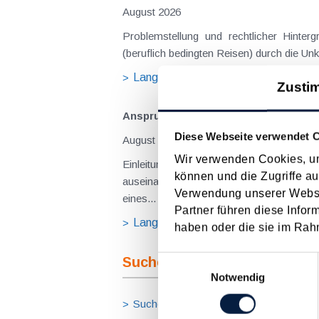
August 2026
Problemstellung und rechtlicher Hintergrund Tagesgelder sollen Verpflegungsmehraufwendungen ausgleichen, welche im Zuge v
(beruflich bedingten Reisen) durch die Unk
Langtext
empfehlen
drucke
Zusti
Anspruch auf Familienbeihilfe bei ge
Diese Webseite verwendet 
August 2026
Wir verwenden Cookies, um
Einleitung und Kernaussage der Entscheidung Das Bundesfinanzgericht (GZ RV/7103366/2025 vom 10.02.2026) 
können und die Zugriffe au
auseinanderzusetzen, welchem Elternteil 
Verwendung unserer Websit
eines...
Partner führen diese Infor
Langtext
empfehlen
drucke
haben oder die sie im Rah
Suche im Archiv
Einwilligungsauswahl
Notwendig
Suche nach Begriffen
Suche nach