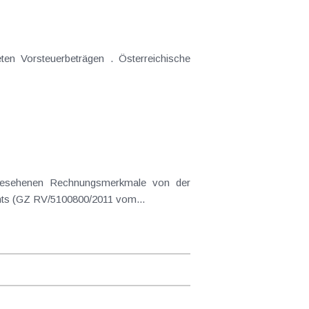
Finanzverwaltung zunehmend restriktiver gehandhabt wird. Eine aktuelle Entscheidung des Bundesfinanzgerichts (GZ RV/5100800/2011 vom...