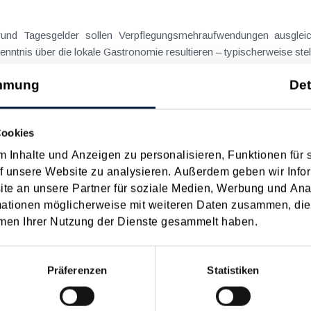
on Dienstreisen
enntnis über die lokale Gastronomie resultieren – typischerweise stell
n
mmung
Det
schiedenen Eltern
Cookies
 Inhalte und Anzeigen zu personalisieren, Funktionen für 
hatte sich mit der Frage
f unsere Website zu analysieren. Außerdem geben wir Infor
nach einer Scheidung die Familienbeihilfe zusteht, wenn sich das
e an unsere Partner für soziale Medien, Werbung und Ana
mationen möglicherweise mit weiteren Daten zusammen, die 
n
men Ihrer Nutzung der Dienste gesammelt haben.
Präferenzen
Statistiken
 Datum
Suche in Schlagwortliste