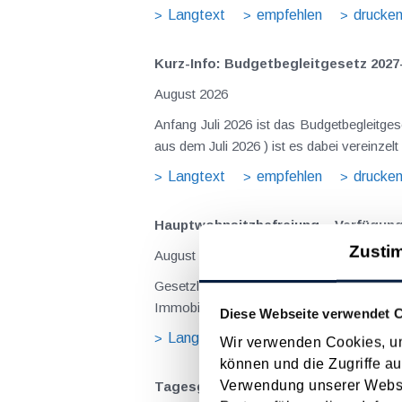
Langtext
empfehlen
drucke
Kurz-Info: Budgetbegleitgesetz 2027
August 2026
Anfang Juli 2026 ist das Budgetbegleitge
Langtext
empfehlen
drucke
Hauptwohnsitz​­befreiung – Verfügu
Zusti
August 2026
Gesetzliche Grundlagen der Hauptwohnsitzbefreiung Eine Ausnahme von der bei privaten Grundstücksv
Immobilienertragsteuer (ImmoESt) liegt da
Diese Webseite verwendet 
Langtext
empfehlen
drucke
Wir verwenden Cookies, um
können und die Zugriffe au
Verwendung unserer Websit
Tagesgelder auch bei eintägiger Re