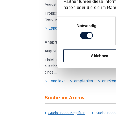
Partner führen diese Infor
August 2026
haben oder die sie im Rah
Problemstellung und rechtlicher Hintergrund Tagesgelder sollen Verpflegungsmehraufwendungen ausgleichen, welche im Zuge v
(beruflich bedingten Reisen) durch die Unk
Einwilligungsauswahl
Notwendig
Langtext
empfehlen
drucke
Anspruch auf Familienbeihilfe bei ge
August 2026
Ablehnen
Einleitung und Kernaussage der Entscheidung Das Bundesfinanzgericht (GZ RV/7103366/2025 vom 10.02.2026) 
auseinanderzusetzen, welchem Elternteil 
eines...
Langtext
empfehlen
drucke
Suche im Archiv
Suche nach Begriffen
Suche nach