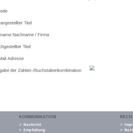
rede
angestellter Titel
rname Nachname / Firma
hgestellter Titel
ail Adresse
gabe der Zahlen-/Buchstabenkombination
KOMMUNIKATION
RECH
Nachricht
Imp
Empfehlung
Nut