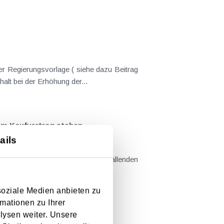
er Regierungsvorlage ( siehe dazu Beitrag
nderungen gekommen. Kein Progressionsvorbehalt bei der Erhöhung der...
em Kaufvertrag stehen
ails
llt sind....
soziale Medien anbieten zu
mationen zu Ihrer
lysen weiter. Unsere