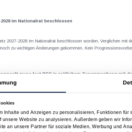
n
-2028 im Nationalrat beschlossen
setz 2027-2028 im Nationalrat beschlossen worden. Verglichen mit d
aus dem Juli 2026 ) ist es dabei vereinzelt noch zu wichtigen Ä
n
ngsgewalt muss laut BFG in zeitlichem Zusammenhang mit d
mmung
Det
eräußerungen regelmäßig anfallenden
nn vor, wenn die Voraussetzungen für die Hauptwohnsitzbefreiung erfü
Cookies
n
 Inhalte und Anzeigen zu personalisieren, Funktionen für 
f unsere Website zu analysieren. Außerdem geben wir Infor
e an unsere Partner für soziale Medien, Werbung und Ana
ise ohne Nächtigung