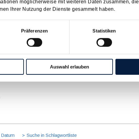
mationen möglicherweise mit weiteren Daten zusammen, die 
men Ihrer Nutzung der Dienste gesammelt haben.
on Dienstreisen
enntnis über die lokale Gastronomie resultieren – typischerweise stell
Präferenzen
Statistiken
n
schiedenen Eltern
Auswahl erlauben
hatte sich mit der Frage
nach einer Scheidung die Familienbeihilfe zusteht, wenn sich das
n
 Datum
Suche in Schlagwortliste