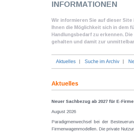
INFORMATIONEN
Wir informieren Sie auf dieser Sit
Ihnen die Möglichkeit sich in dem f
Handlungsbedarf zu erkennen. Die I
gehalten und damit zur unmittelba
Aktuelles
Suche im Archiv
Ne
Aktuelles
Neuer Sachbezug ab 2027 für E-Firme
August 2026
Paradigmenwechsel bei der Besteuerung von E-Dienstwagen Über Jahre hinweg galten reine 
Firmenwagenmodellen. Die private Nutzung