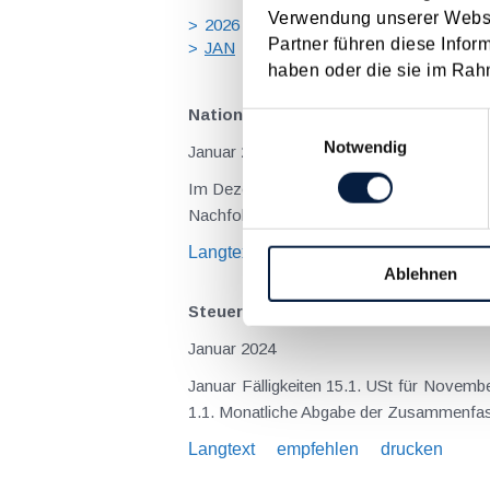
Verwendung unserer Websit
2026
2025
2024
2023
20
Partner führen diese Infor
JAN
FEB
MÄR
APR
MA
haben oder die sie im Rah
Nationalrat mit wichtigen Gesetzes
Einwilligungsauswahl
Notwendig
Januar 2024
Im Dezember 2023 hat der Nationalrat noc
Nachfolgend sind sie überblickmäßig dar
Langtext
empfehlen
drucken
Ablehnen
Steuertermine 2024
Januar 2024
Januar Fälligkeiten 15.1. USt für Nove
1.1. Monatliche Abgabe der Zusammenfas
Langtext
empfehlen
drucken