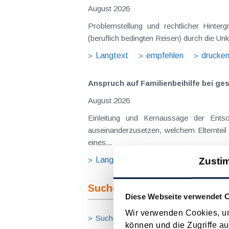
August 2026
Problemstellung und rechtlicher Hinte
(beruflich bedingten Reisen) durch die Unk
Langtext
empfehlen
drucke
Anspruch auf Familienbeihilfe bei ge
August 2026
Einleitung und Kernaussage der Ents
auseinanderzusetzen, welchem Elternteil 
eines...
Langtext
empfehlen
drucke
Zusti
Suche im Archiv
Diese Webseite verwendet 
Wir verwenden Cookies, um
Suche nach Begriffen
Suche nach
können und die Zugriffe au