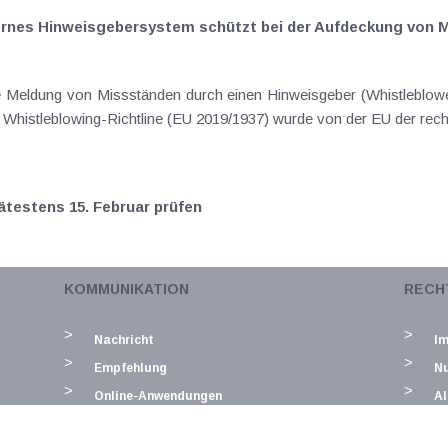
nternes Hinweisgebersystem schützt bei der Aufdeckung von
ie Meldung von Missständen durch einen Hinweisgeber (Whistleblow
er Whistleblowing-Richtline (EU 2019/1937) wurde von der EU der rech
ätestens 15. Februar prüfen
en sind bekanntermaßen Sicherheitsmaßnahmen zu beachten, die 
KOMMUNIKATION
RECH
stellen sollen. Start-, Monats- und Jahresbeleg unterstützen die vol
Nachricht
I
Empfehlung
N
Online-Anwendungen
Al
D