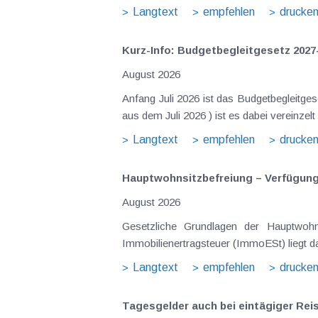
Langtext
empfehlen
drucke
Kurz-Info: Budgetbegleitgesetz 2027
August 2026
Anfang Juli 2026 ist das Budgetbegleitge
aus dem Juli 2026 ) ist es dabei vereinz
Langtext
empfehlen
drucke
Hauptwohnsitz​­befreiung – Verfügu
August 2026
Gesetzliche Grundlagen der Hauptwohn
Immobilienertragsteuer (ImmoESt) liegt da
Langtext
empfehlen
drucke
Tagesgelder auch bei eintägiger Re