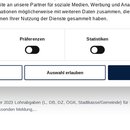
e an unsere Partner für soziale Medien, Werbung und Ana
22
2021
2020
2019
2018
2017
mationen möglicherweise mit weiteren Daten zusammen, die 
I
JUN
JUL
AUG
SEP
OKT
NOV
DEZ
men Ihrer Nutzung der Dienste gesammelt haben.
beschlüssen zum Jahreswechsel
Präferenzen
Statistiken
h einige wichtige Gesetze beschlossen, die Auswirkungen auf die S
gestellt. Start-up-Förderungsgesetz Das von BMF und BMJ ins Leben
Auswahl erlauben
mber 2023 Lohnabgaben (L, DB, DZ, ÖGK, Stadtkasse/Gemeinde) für
senden Meldung,...