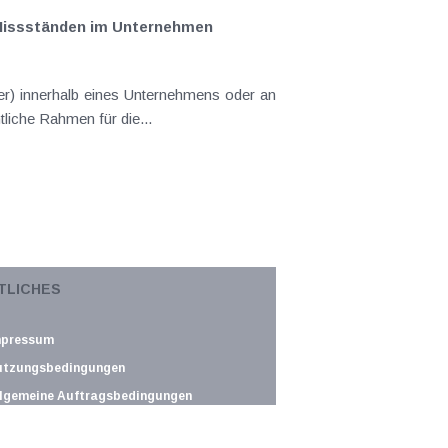
 Missständen im Unternehmen
er) innerhalb eines Unternehmens oder an
tliche Rahmen für die...
den Schutz vor Manipulation der in der
TLICHES
lständige Erfassung der...
mpressum
utzungsbedingungen
lgemeine Auftragsbedingungen
atenschutz