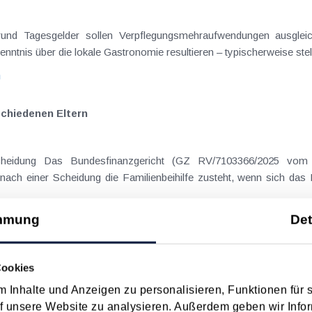
rgrund Tagesgelder sollen Verpflegungsmehraufwendungen ausgle
enntnis über die lokale Gastronomie resultieren – typischerweise stell
n
schiedenen Eltern
cheidung Das Bundesfinanzgericht (GZ RV/7103366/2025 vom 
nach einer Scheidung die Familienbeihilfe zusteht, wenn sich das
n
mmung
Det
Cookies
 Inhalte und Anzeigen zu personalisieren, Funktionen für 
 Datum
Suche in Schlagwortliste
f unsere Website zu analysieren. Außerdem geben wir Infor