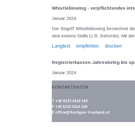
Whistleblowing - verpflichtendes i
Januar 2024
Der Begriff Whistleblowing bezeichnet d
eine externe Stelle (z.B. Behörde). Mit d
Langtext
empfehlen
drucken
Registrierkassen-Jahresbeleg bis sp
Januar 2024
Bei der Verwendung von Registrierkass
KONTAKTDATEN
Registrierkasse gespeicherten Daten sicher
Langtext
empfehlen
drucken
T +43 6215 6116 100
F +43 6215 6116 160
E
office@flachgau-treuhand.at