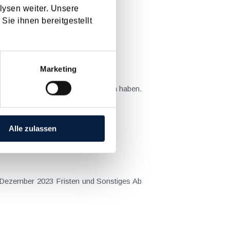
lysen weiter. Unsere
Sie ihnen bereitgestellt
[ X ]
Marketing
teuer und auf das Wirtschaftsleben haben.
 gerufene...
Alle zulassen
 Dezember 2023 Fristen und Sonstiges Ab