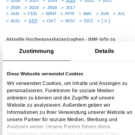
2026
2025
2024
2023
2022
2021
2020
2019
2018
2017
JAN
FEB
MÄR
APR
MAI
JUN
JUL
AUG
SEP
OKT
NOV
DEZ
[ X ]
Aktuelle Hochwasserkatastrophen - BMF-Info zu
steuerlichen Erleichterungen
Zustimmung
Details
September 2023
Anlässlich der jüngsten Katastrophenschäden durch
Diese Webseite verwendet Cookies
Hochwasser und Erdrutsche hat das BMF in einer
Information (GZ 2023-0.599.910 vom 21. August 2023)
Wir verwenden Cookies, um Inhalte und Anzeigen zu
steuerliche Maßnahmen aufgelistet, die Betroffenen und
personalisieren, Funktionen für soziale Medien
Helfenden (steuerliche) Erleichterungen verschaffen sollen.
anbieten zu können und die Zugriffe auf unsere
Sie werden...
Website zu analysieren. Außerdem geben wir
Informationen zu Ihrer Verwendung unserer Website an
Langtext
empfehlen
drucken
unsere Partner für soziale Medien, Werbung und
Analysen weiter. Unsere Partner führen diese
Elektronische Offenlegung des Jahresabschlusses per
Informationen möglicherweise mit weiteren Daten