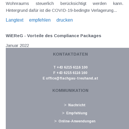
Wohnraums steuerlich berücksichtigt werden kann.
Hintergrund dafür ist die COVID-19-bedingte Verlagerung...
Langtext
empfehlen
drucken
WiEReG - Vorteile des Compliance Packages
Januar 2022
KONTAKTDATEN
Das BMF hat Mitte Dezember 2021 (GZ 2021-0.881.749 vom
17. Dezember 2021) eine Information veröffentlicht, in
T +43 6215 6116 100
welcher typische Anwendungsfälle sowie die Funktionsweise
F +43 6215 6116 160
von Compliance Packages erläutert werden. Im Rahmen des
E
office@flachgau-treuhand.at
Wirtschaftliche Eigentümer Registergesetzes...
KOMMUNIKATION
Langtext
empfehlen
drucken
Nachricht
Steuertermine 2022
Empfehlung
Januar 2022
Online-Anwendungen
Jänner Fälligkeiten 17.1. USt für November 2021