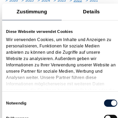
2026
2025
2024
2023
2022
2021
2020
2019
2018
2017
Zustimmung
Details
JAN
FEB
MÄR
APR
MAI
JUN
JUL
AUG
SEP
OKT
NOV
DEZ
[ X ]
Diese Webseite verwendet Cookies
COVID-19 - Update 2022
Wir verwenden Cookies, um Inhalte und Anzeigen zu
Januar 2022
personalisieren, Funktionen für soziale Medien
Auch Anfang 2022 ist die COVID-19-Krise noch nicht
anbieten zu können und die Zugriffe auf unsere
ausgestanden und durch "Omikron" scheint das letzte Wort
Website zu analysieren. Außerdem geben wir
leider noch nicht gesprochen zu sein. Ende 2021 ist es bei den
Informationen zu Ihrer Verwendung unserer Website an
Wegen zur Bekämpfung der wirtschaftlichen Folgen der
unsere Partner für soziale Medien, Werbung und
Corona-Krise zu Neuerungen und Verlängerungen von...
Analysen weiter. Unsere Partner führen diese
Informationen möglicherweise mit weiteren Daten
Langtext
empfehlen
drucken
zusammen, die Sie ihnen bereitgestellt haben oder die
sie im Rahmen Ihrer Nutzung der Dienste gesammelt
Einwilligungsauswahl
Arbeitsplatzpauschale für Selbständige
haben.
Notwendig
Januar 2022