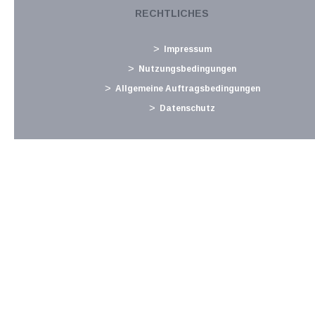
Lohnabgaben (L, DB, DZ, GKK, Stadtkasse/Gemeinde) für
RECHTLICHES
Dezember 2021 Fristen und Sonstiges Ab 1.1. Monatliche
Abgabe der Zusammenfassenden Meldung, ausgenommen
Impressum
bei...
Nutzungsbedingungen
Langtext
empfehlen
drucken
Allgemeine Auftragsbedingungen
Datenschutz