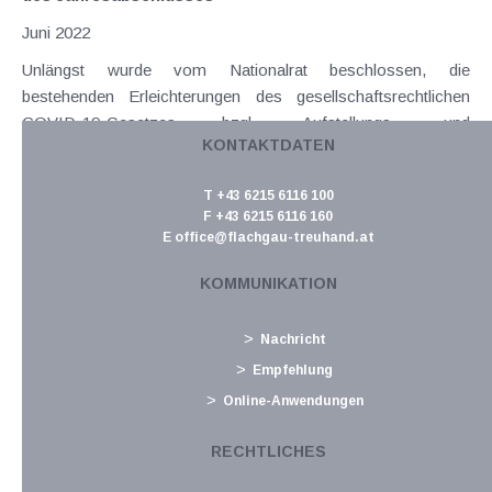
Juni 2022
Unlängst wurde vom Nationalrat beschlossen, die
bestehenden Erleichterungen des gesellschaftsrechtlichen
COVID-19-Gesetzes bzgl. Aufstellungs- und
KONTAKTDATEN
Offenlegungsfristen für Unterlagen der Rechnungslegung um
weitere drei Monate zu verlängern. Folglich verlängert sich
T +43 6215 6116 100
die...
F +43 6215 6116 160
Langtext
empfehlen
E
office@flachgau-treuhand.at
drucken
KOMMUNIKATION
Kurz-Info: Vereinfachungen und neue Passwort-
Richtlinie in FinanzOnline
Nachricht
Juni 2022
Empfehlung
Bei der Nutzung von FinanzOnline ist es Anfang Mai 2022 zu
Online-Anwendungen
Vereinfachungen für die Benutzer - insbesondere für
natürliche Personen als User - gekommen. Nunmehr wird
RECHTLICHES
neben dem Passwort nur noch ein (eindeutiger)