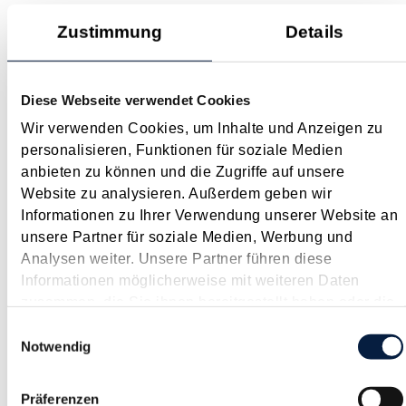
Juni 2022
Zustimmung
Details
Gerade in den Sommermonaten haben Ferialjobs
typischerweise Hochsaison und bedienen nicht nur den
Ansporn nach einem monetären Zuverdienst, sondern auch
Diese Webseite verwendet Cookies
das Sammeln von Praxiserfahrung. Damit (im Nachhinein)
Wir verwenden Cookies, um Inhalte und Anzeigen zu
keine unangenehmen Konsequenzen eintreten, sollten auch
personalisieren, Funktionen für soziale Medien
die steuerlichen und...
anbieten zu können und die Zugriffe auf unsere
Langtext
empfehlen
drucken
Website zu analysieren. Außerdem geben wir
Informationen zu Ihrer Verwendung unserer Website an
Vorsteuervergütung für Drittlandsunternehmer
unsere Partner für soziale Medien, Werbung und
Analysen weiter. Unsere Partner führen diese
Juni 2022
Informationen möglicherweise mit weiteren Daten
Mit 30.6.2022 endet die Frist für die Rückvergütung von in
zusammen, die Sie ihnen bereitgestellt haben oder die
Drittländern (z.B. Schweiz, Türkei, Großbritannien)
sie im Rahmen Ihrer Nutzung der Dienste gesammelt
Einwilligungsauswahl
entrichteten Vorsteuerbeträgen. Österreichische
haben.
Notwendig
Unternehmen, die davon betroffen sind, sollten daher
rechtzeitig einen entsprechenden Antrag...
Präferenzen