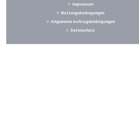
Benutzername im Rahmen der Anmeldung gefordert, nicht
Impressum
mehr aber die...
Nutzungsbedingungen
Langtext
empfehlen
drucken
Allgemeine Auftragsbedingungen
Datenschutz