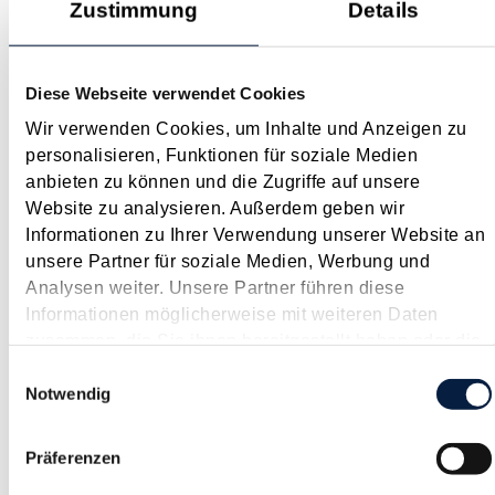
Zustimmung
Details
März 2019
Bereits im Jahr 2016 wurde von der EU die sogenannte " Anti-
BEPS Richtlinie " (ebenso "Anti-Tax-Avoidance Directive";
Diese Webseite verwendet Cookies
ATAD) ins Leben gerufen. So sollen auf EU/OECD Ebene
Wir verwenden Cookies, um Inhalte und Anzeigen zu
bestimmte Steuermissbrauchspraktiken bekämpft werden. In
personalisieren, Funktionen für soziale Medien
Österreich wurden im Sinne...
anbieten zu können und die Zugriffe auf unsere
Langtext
empfehlen
drucken
Website zu analysieren. Außerdem geben wir
Informationen zu Ihrer Verwendung unserer Website an
Kurz-Info: Zusätzliche Anforderungen an beschränkt
unsere Partner für soziale Medien, Werbung und
Steuerpflichtige bei der Rückerstattung von
Analysen weiter. Unsere Partner führen diese
Quellensteuern
Informationen möglicherweise mit weiteren Daten
zusammen, die Sie ihnen bereitgestellt haben oder die
März 2019
sie im Rahmen Ihrer Nutzung der Dienste gesammelt
Einwilligungsauswahl
Kommt es im Rahmen der beschränkten Steuerpflicht in
haben.
Notwendig
Österreich nach nationalem Recht zu einem
Quellensteuerabzug - etwa auf Lizenzgebühren - so ist es für
Präferenzen
die endgültige Steuerbelastung entscheidend, ob und wenn ja,
in welcher Höhe Österreich nach dem...