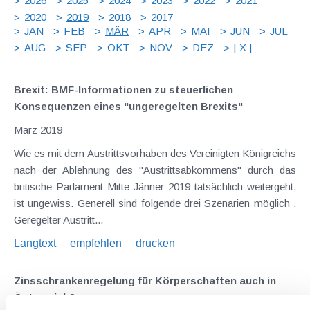
2026
2025
2024
2023
2022
2021
2020
2019
2018
2017
JAN
FEB
MÄR
APR
MAI
JUN
JUL
AUG
SEP
OKT
NOV
DEZ
[ X ]
Brexit: BMF-Informationen zu steuerlichen
Konsequenzen eines "ungeregelten Brexits"
März 2019
Wie es mit dem Austrittsvorhaben des Vereinigten Königreichs
nach der Ablehnung des "Austrittsabkommens" durch das
britische Parlament Mitte Jänner 2019 tatsächlich weitergeht,
ist ungewiss. Generell sind folgende drei Szenarien möglich .
Geregelter Austritt...
Langtext
empfehlen
drucken
Zinsschrankenregelung für Körperschaften auch in
Österreich?