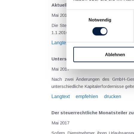
Aktuelles zur umsatzsteuerlichen B
Einwilligungsauswahl
Mai 2017
Notwendig
Die Steuerreform 2015/2016 brachte aus u
1.1.2016 der Umsatzsteuersatz von histo
Langtext
empfehlen
drucken
Ablehnen
Unterschiedliche Kapitalerfordernis
Mai 2017
Nach zwei Änderungen des GmbH-Geset
unterschiedliche Kapitalerfordernisse gel
Langtext
empfehlen
drucken
Der steuerrechtliche Monatsteiler z
Mai 2017
Sofern Dienstnehmer ihren Urlaubsanspr