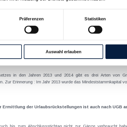
ehandlung von VIP-Karten
Präferenzen
Statistiken
msatzsteuerlicher Sicht eine erfreuliche Änderung für die Betrei
rischen 20% auf den neuen ermäßigten Steuersatz von 13% für...
Auswahl erlauben
se bei GmbH - VfGH hat keine Einwände dagegen
zes in den Jahren 2013 und 2014 gibt es drei Arten von G
ten. Zur Erinnerung : Im Jahr 2013 wurde das Mindeststammkapital von
ur Ermittlung der Urlaubsrückstellungen ist auch nach UGB
uch bis zum Abschlussstichtag nicht zur Gänze verbraucht habe