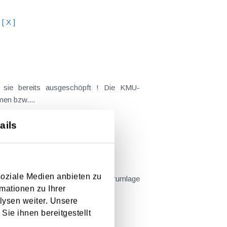
[ X ]
 sie bereits ausgeschöpft ! Die KMU-
men bzw....
ails
soziale Medien anbieten zu
hr als 150.000 € Umlagen ( Kammerumlage
mationen zu Ihrer
ge für die...
lysen weiter. Unsere
Sie ihnen bereitgestellt