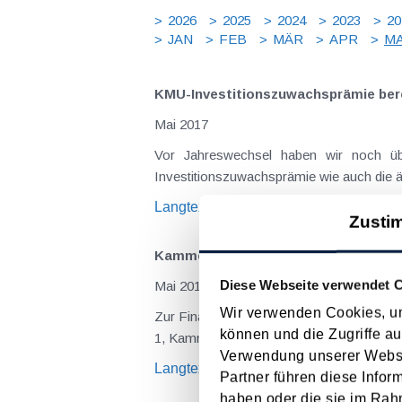
2026
2025
2024
2023
20
JAN
FEB
MÄR
APR
MA
KMU-Investitionszuwachsprämie ber
Mai 2017
Vor Jahreswechsel haben wir noch üb
Investitionszuwachsprämie wie auch die ä
Langtext
empfehlen
drucken
Zusti
Kammerumlage 1 - pauschaler Satz v
Diese Webseite verwendet 
Mai 2017
Wir verwenden Cookies, um
Zur Finanzierung der Wirtschaftskammer
können und die Zugriffe au
1, Kammerumlage 2 wenn Dienstnehmer bes
Verwendung unserer Websit
Langtext
empfehlen
drucken
Partner führen diese Infor
haben oder die sie im Rah