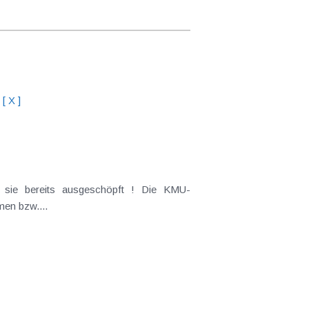
[ X ]
 sie bereits ausgeschöpft ! Die KMU-
men bzw....