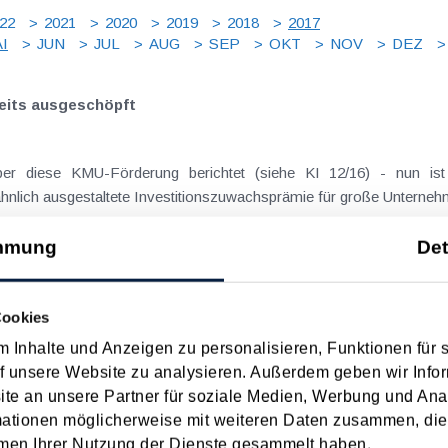
22
2021
2020
2019
2018
2017
I
JUN
JUL
AUG
SEP
OKT
NOV
DEZ
eits ausgeschöpft
er diese KMU-Förderung berichtet (siehe KI 12/16) - nun ist
hnlich ausgestaltete Investitionszuwachsprämie für große Unterneh
mmung
Det
on 0,3% trotz möglicher Härtefälle verfassungskonform
Cookies
 Inhalte und Anzeigen zu personalisieren, Funktionen für 
(n) müssen Mitglieder mit einem steuerbaren Jahresumsatz von me
f unsere Website zu analysieren. Außerdem geben wir Infor
chäftigt sind und Grundumlage ) bezahlen. Zur Bemessungsgrundla
e an unsere Partner für soziale Medien, Werbung und Ana
mationen möglicherweise mit weiteren Daten zusammen, die 
men Ihrer Nutzung der Dienste gesammelt haben.