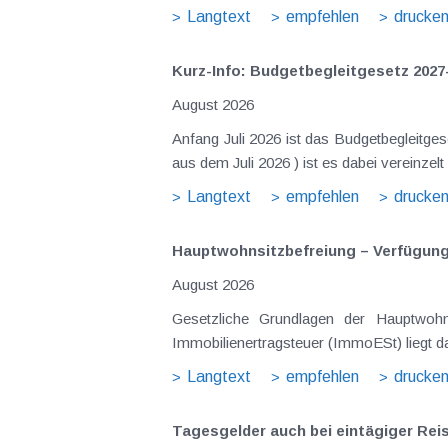
Langtext
empfehlen
drucke
Kurz-Info: Budgetbegleitgesetz 2027
August 2026
Anfang Juli 2026 ist das Budgetbegleitge
aus dem Juli 2026 ) ist es dabei vereinz
Langtext
empfehlen
drucke
Hauptwohnsitz​­befreiung – Verfügu
August 2026
Gesetzliche Grundlagen der Hauptwohn
Immobilienertragsteuer (ImmoESt) liegt da
Langtext
empfehlen
drucke
Tagesgelder auch bei eintägiger Re