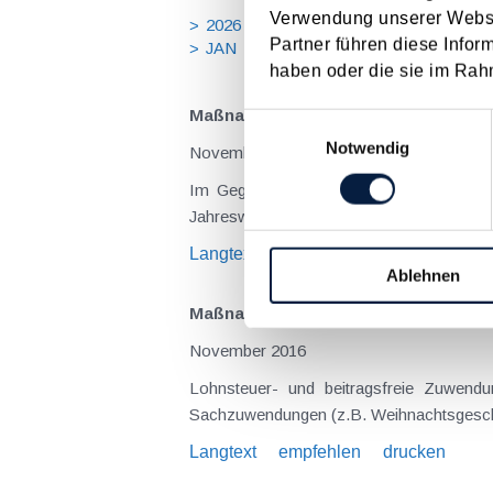
Verwendung unserer Websit
2026
2025
2024
2023
20
Partner führen diese Infor
JAN
FEB
MÄR
APR
MA
haben oder die sie im Rah
Maßnahmen vor Jahresende 2016 - F
Einwilligungsauswahl
Notwendig
November 2016
Im Gegensatz zur Steuerreform 2015/16
Jahreswechsel zum Anlass genommen werd
Langtext
empfehlen
drucken
Ablehnen
Maßnahmen vor Jahresende 2016 - Fü
November 2016
Lohnsteuer- und beitragsfreie Zuwendu
Sachzuwendungen (z.B. Weihnachtsgeschen
Langtext
empfehlen
drucken