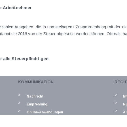
r Arbeitnehmer
ahlen Ausgaben, die in unmittelbarem Zusammenhang mit der nich
 damit sie 2016 von der Steuer abgesetzt werden können. Oftmals han
 alle Steuerpflichtigen
 der sogenannten Topfsonderausgaben wurde durch die Steuerrefor
KOMMUNIKATION
RECH
ungsverträge (bzw. begonnene Sanierungsmaßnahmen oder aufgenom
Nachricht
I
Empfehlung
N
Online-Anwendungen
Al
D