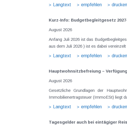
Langtext
empfehlen
drucke
Kurz-Info: Budgetbegleitgesetz 2027
August 2026
Anfang Juli 2026 ist das Budgetbegleitge
aus dem Juli 2026 ) ist es dabei vereinz
Langtext
empfehlen
drucke
Hauptwohnsitz​­befreiung – Verfügu
August 2026
Gesetzliche Grundlagen der Hauptwohn
Immobilienertragsteuer (ImmoESt) liegt da
Langtext
empfehlen
drucke
Tagesgelder auch bei eintägiger Re