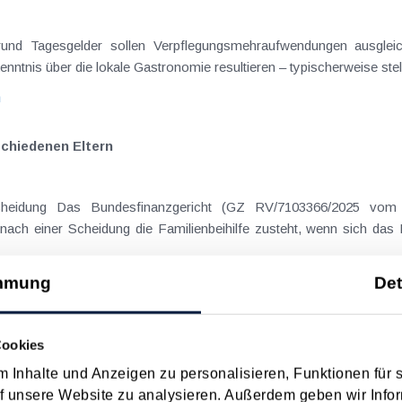
rgrund Tagesgelder sollen Verpflegungsmehraufwendungen ausgle
enntnis über die lokale Gastronomie resultieren – typischerweise stell
n
schiedenen Eltern
cheidung Das Bundesfinanzgericht (GZ RV/7103366/2025 vom 
nach einer Scheidung die Familienbeihilfe zusteht, wenn sich das
n
mmung
Det
Cookies
 Inhalte und Anzeigen zu personalisieren, Funktionen für 
 Datum
Suche in Schlagwortliste
f unsere Website zu analysieren. Außerdem geben wir Infor