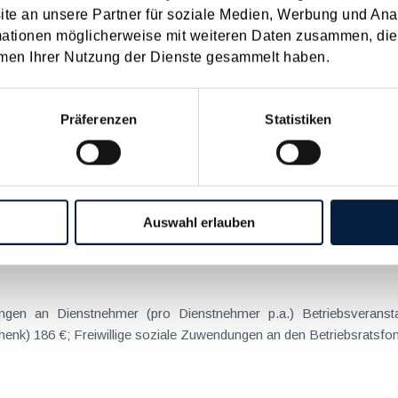
e an unsere Partner für soziale Medien, Werbung und Ana
22
2021
2020
2019
2018
2017
mationen möglicherweise mit weiteren Daten zusammen, die 
I
JUN
JUL
AUG
SEP
OKT
NOV
DEZ
men Ihrer Nutzung der Dienste gesammelt haben.
ür Unternehmer
Präferenzen
Statistiken
 gibt es für 2017 keine fundamentalen Änderungen. Dennoch sol
en, durch ein paar Maßnahmen noch Steuern zu sparen bzw. die Vo
Auswahl erlauben
r Arbeitgeber
ngen an Dienstnehmer (pro Dienstnehmer p.a.) Betriebsveransta
k) 186 €; Freiwillige soziale Zuwendungen an den Betriebsratsfond