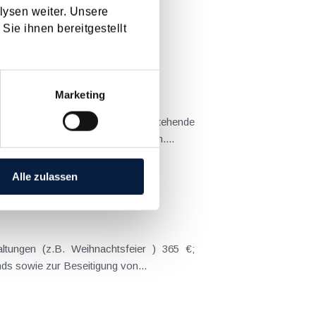
lysen weiter. Unsere
Sie ihnen bereitgestellt
[ X ]
Marketing
lte auch der bald wieder bevorstehende
raussetzungen dafür zu schaffen....
Alle zulassen
ltungen (z.B. Weihnachtsfeier ) 365 €;
s sowie zur Beseitigung von...