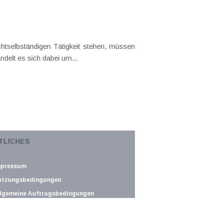
tselbständigen Tätigkeit stehen, müssen
delt es sich dabei um...
m stark eingeschränkt. Lediglich für vor
TLICHES
mene Darlehen für...
mpressum
utzungsbedingungen
lgemeine Auftragsbedingungen
atenschutz