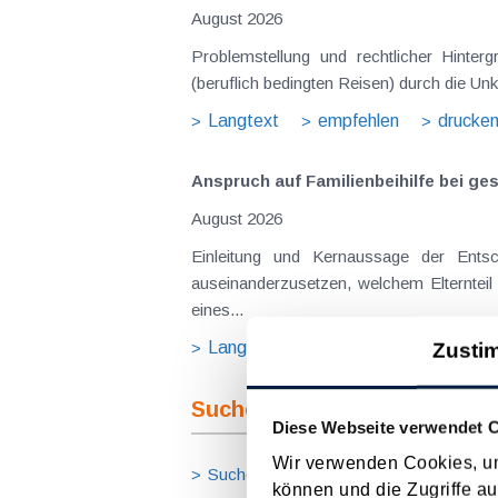
August 2026
Problemstellung und rechtlicher Hinte
(beruflich bedingten Reisen) durch die Unk
Langtext
empfehlen
drucke
Anspruch auf Familienbeihilfe bei ge
August 2026
Einleitung und Kernaussage der Ents
auseinanderzusetzen, welchem Elternteil 
eines...
Langtext
empfehlen
drucke
Zusti
Suche im Archiv
Diese Webseite verwendet 
Wir verwenden Cookies, um
Suche nach Begriffen
Suche nach
können und die Zugriffe au