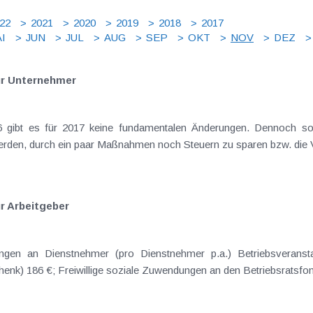
22
2021
2020
2019
2018
2017
I
JUN
JUL
AUG
SEP
OKT
NOV
DEZ
ür Unternehmer
 gibt es für 2017 keine fundamentalen Änderungen. Dennoch sol
en, durch ein paar Maßnahmen noch Steuern zu sparen bzw. die Vo
r Arbeitgeber
ngen an Dienstnehmer (pro Dienstnehmer p.a.) Betriebsveransta
k) 186 €; Freiwillige soziale Zuwendungen an den Betriebsratsfond