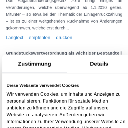
Das Abgabenänderungsgesetz 2015 bringt einiges an
Veränderungen, welche überwiegend ab 1.1.2016 gelten.
Mitunter – so etwa bei der Thematik der Einlagenrückzahlung
– ist es zu einer weitgehenden Rücknahme von Änderungen
gekommwen, welche erst durch...
Langtext
empfehlen
drucken
Grundstückswertverordnung als wichtiger Bestandteil
der "Grunderwerbsteuer neu"
Zustimmung
Details
Januar 2016
Die „Grunderwerbsteuer neu“ ist vor allem dadurch
Diese Webseite verwendet Cookies
gekennzeichnet, dass anstelle des (dreifachen) Einheitswertes
ab 1.1.2016 der sogenannte Grundstückswert als
Wir verwenden Cookies, um Inhalte und Anzeigen zu
Bemessungsgrundlage gilt, welcher deutlich näher am
personalisieren, Funktionen für soziale Medien
Verkehrswert liegt und somit bei unentgeltlichen...
anbieten zu können und die Zugriffe auf unsere
Website zu analysieren. Außerdem geben wir
Langtext
empfehlen
drucken
Informationen zu Ihrer Verwendung unserer Website an