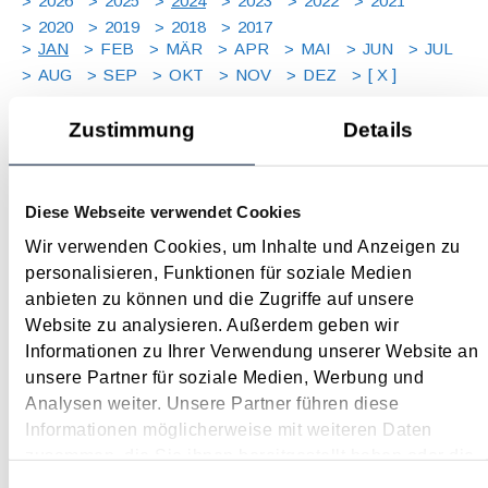
2026
2025
2024
2023
2022
2021
2020
2019
2018
2017
JAN
FEB
MÄR
APR
MAI
JUN
JUL
AUG
SEP
OKT
NOV
DEZ
[ X ]
Zustimmung
Details
Nationalrat mit wichtigen Gesetzesbeschlüssen zum
Jahreswechsel
Januar 2024
Diese Webseite verwendet Cookies
Im Dezember 2023 hat der Nationalrat noch einige wichtige
Wir verwenden Cookies, um Inhalte und Anzeigen zu
Gesetze beschlossen, die Auswirkungen auf die Steuer und
personalisieren, Funktionen für soziale Medien
auf das Wirtschaftsleben haben. Nachfolgend sind sie
anbieten zu können und die Zugriffe auf unsere
überblickmäßig dargestellt. Start-up-Förderungsgesetz Das
Website zu analysieren. Außerdem geben wir
von BMF und BMJ ins Leben gerufene...
Informationen zu Ihrer Verwendung unserer Website an
unsere Partner für soziale Medien, Werbung und
Langtext
empfehlen
drucken
Analysen weiter. Unsere Partner führen diese
Informationen möglicherweise mit weiteren Daten
Steuertermine 2024
zusammen, die Sie ihnen bereitgestellt haben oder die
Januar 2024
sie im Rahmen Ihrer Nutzung der Dienste gesammelt