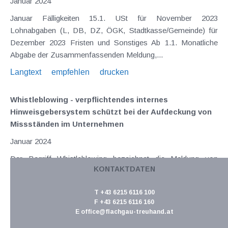
Januar 2024
Januar Fälligkeiten 15.1. USt für November 2023
Lohnabgaben (L, DB, DZ, ÖGK, Stadtkasse/Gemeinde) für
Dezember 2023 Fristen und Sonstiges Ab 1.1. Monatliche
Abgabe der Zusammenfassenden Meldung,...
Langtext
empfehlen
drucken
Whistleblowing - verpflichtendes internes
Hinweisgebersystem schützt bei der Aufdeckung von
Missständen im Unternehmen
Januar 2024
Der Begriff Whistleblowing bezeichnet die Meldung von
KONTAKTDATEN
Missständen durch einen Hinweisgeber (Whistleblower)
innerhalb eines Unternehmens oder an eine externe Stelle
T +43 6215 6116 100
(z.B. Behörde). Mit der Whistleblowing-Richtline (EU
F +43 6215 6116 160
2019/1937) wurde von der EU der rechtliche Rahmen für die...
E
office@flachgau-treuhand.at
Langtext
empfehlen
drucken