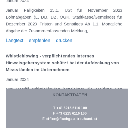
Januar 2024
Januar Fälligkeiten 15.1. USt für November 2023
Lohnabgaben (L, DB, DZ, ÖGK, Stadtkasse/Gemeinde) für
Dezember 2023 Fristen und Sonstiges Ab 1.1. Monatliche
Abgabe der Zusammenfassenden Meldung,...
Langtext
empfehlen
drucken
Whistleblowing - verpflichtendes internes
Hinweisgebersystem schützt bei der Aufdeckung von
Missständen im Unternehmen
Januar 2024
Der Begriff Whistleblowing bezeichnet die Meldung von
KONTAKTDATEN
Missständen durch einen Hinweisgeber (Whistleblower)
innerhalb eines Unternehmens oder an eine externe Stelle
T +43 6215 6116 100
(z.B. Behörde). Mit der Whistleblowing-Richtline (EU
F +43 6215 6116 160
2019/1937) wurde von der EU der rechtliche Rahmen für die...
E
office@flachgau-treuhand.at
Langtext
empfehlen
drucken