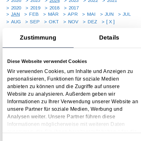
2026
2025
2024
2023
2022
2021
2020
2019
2018
2017
JAN
FEB
MÄR
APR
MAI
JUN
JUL
AUG
SEP
OKT
NOV
DEZ
[ X ]
Zustimmung
Details
Nationalrat mit wichtigen Gesetzesbeschlüssen zum
Jahreswechsel
Januar 2024
Diese Webseite verwendet Cookies
Im Dezember 2023 hat der Nationalrat noch einige wichtige
Wir verwenden Cookies, um Inhalte und Anzeigen zu
Gesetze beschlossen, die Auswirkungen auf die Steuer und
personalisieren, Funktionen für soziale Medien
auf das Wirtschaftsleben haben. Nachfolgend sind sie
anbieten zu können und die Zugriffe auf unsere
überblickmäßig dargestellt. Start-up-Förderungsgesetz Das
Website zu analysieren. Außerdem geben wir
von BMF und BMJ ins Leben gerufene...
Informationen zu Ihrer Verwendung unserer Website an
unsere Partner für soziale Medien, Werbung und
Langtext
empfehlen
drucken
Analysen weiter. Unsere Partner führen diese
Informationen möglicherweise mit weiteren Daten
Steuertermine 2024
zusammen, die Sie ihnen bereitgestellt haben oder die
Januar 2024
sie im Rahmen Ihrer Nutzung der Dienste gesammelt