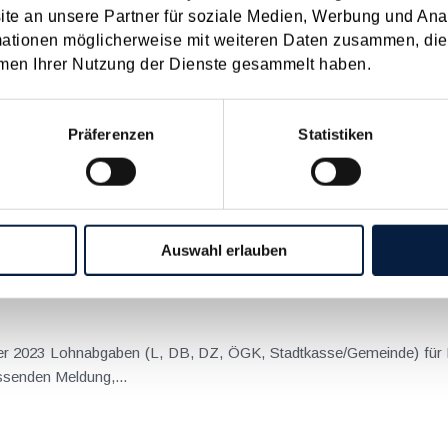
e an unsere Partner für soziale Medien, Werbung und Ana
22
2021
2020
2019
2018
2017
mationen möglicherweise mit weiteren Daten zusammen, die 
I
JUN
JUL
AUG
SEP
OKT
NOV
DEZ
men Ihrer Nutzung der Dienste gesammelt haben.
beschlüssen zum Jahreswechsel
Präferenzen
Statistiken
h einige wichtige Gesetze beschlossen, die Auswirkungen auf die S
gestellt. Start-up-Förderungsgesetz Das von BMF und BMJ ins Leben
Auswahl erlauben
mber 2023 Lohnabgaben (L, DB, DZ, ÖGK, Stadtkasse/Gemeinde) für
senden Meldung,...