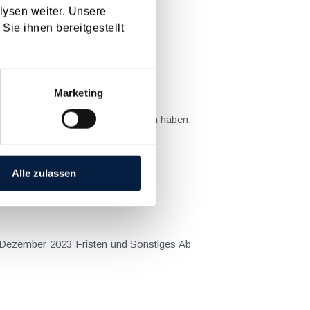
lysen weiter. Unsere
Sie ihnen bereitgestellt
[ X ]
Marketing
teuer und auf das Wirtschaftsleben haben.
 gerufene...
Alle zulassen
 Dezember 2023 Fristen und Sonstiges Ab