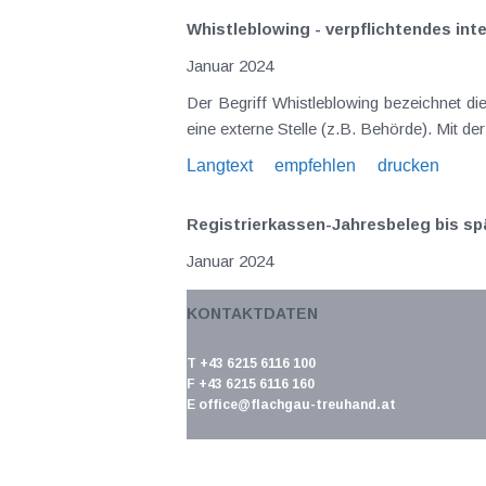
Whistleblowing - verpflichtendes i
Januar 2024
Der Begriff Whistleblowing bezeichnet d
eine externe Stelle (z.B. Behörde). Mit d
Langtext
empfehlen
drucken
Registrierkassen-Jahresbeleg bis sp
Januar 2024
Bei der Verwendung von Registrierkass
KONTAKTDATEN
Registrierkasse gespeicherten Daten sicher
Langtext
empfehlen
drucken
T +43 6215 6116 100
F +43 6215 6116 160
E
office@flachgau-treuhand.at