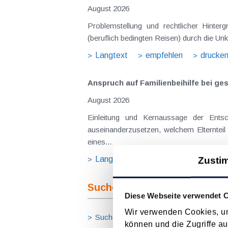
August 2026
Problemstellung und rechtlicher Hinte
(beruflich bedingten Reisen) durch die Unk
Langtext
empfehlen
drucke
Anspruch auf Familienbeihilfe bei ge
August 2026
Einleitung und Kernaussage der Ents
auseinanderzusetzen, welchem Elternteil 
eines...
Langtext
empfehlen
drucke
Zusti
Suche im Archiv
Diese Webseite verwendet 
Wir verwenden Cookies, um
Suche nach Begriffen
Suche nach
können und die Zugriffe au