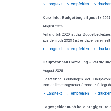
Langtext
empfehlen
drucke
Kurz-Info: Budgetbegleitgesetz 2027
August 2026
Anfang Juli 2026 ist das Budgetbegleitge
aus dem Juli 2026 ) ist es dabei vereinz
Langtext
empfehlen
drucke
Hauptwohnsitz​­befreiung – Verfügu
August 2026
Gesetzliche Grundlagen der Hauptwohn
Immobilienertragsteuer (ImmoESt) liegt da
Langtext
empfehlen
drucke
Tagesgelder auch bei eintägiger Re