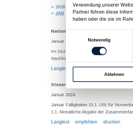
Verwendung unserer Websit
2026
2025
2024
2023
20
Partner führen diese Infor
JAN
FEB
MÄR
APR
MA
haben oder die sie im Rah
Nationalrat mit wichtigen Gesetzes
Einwilligungsauswahl
Notwendig
Januar 2024
Im Dezember 2023 hat der Nationalrat noc
Nachfolgend sind sie überblickmäßig dar
Langtext
empfehlen
drucken
Ablehnen
Steuertermine 2024
Januar 2024
Januar Fälligkeiten 15.1. USt für Nove
1.1. Monatliche Abgabe der Zusammenfas
Langtext
empfehlen
drucken