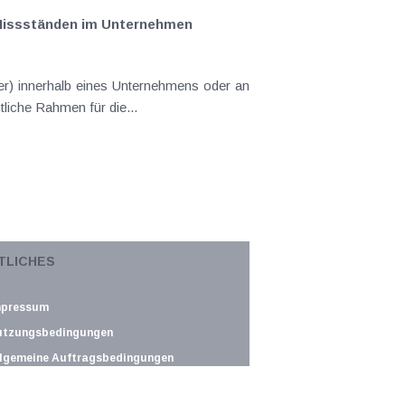
 Missständen im Unternehmen
er) innerhalb eines Unternehmens oder an
tliche Rahmen für die...
den Schutz vor Manipulation der in der
TLICHES
lständige Erfassung der...
mpressum
utzungsbedingungen
lgemeine Auftragsbedingungen
atenschutz