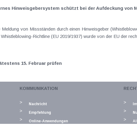
nternes Hinweisgebersystem schützt bei der Aufdeckung von
ie Meldung von Missständen durch einen Hinweisgeber (Whistleblow
er Whistleblowing-Richtline (EU 2019/1937) wurde von der EU der rech
ätestens 15. Februar prüfen
en sind bekanntermaßen Sicherheitsmaßnahmen zu beachten, die 
KOMMUNIKATION
RECH
stellen sollen. Start-, Monats- und Jahresbeleg unterstützen die vol
Nachricht
I
Empfehlung
N
Online-Anwendungen
Al
D