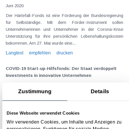
Juni 2020
Der Härtefall-Fonds ist eine Förderung der Bundesregierung
für Selbständige. Mit dem Förder-Instrument sollen
Unternehmerinnen und Unternehmer in der Corona-Krise
Unterstützung für ihre persönlichen Lebenshaltungskosten
bekommen. Am 27. Mai wurde eine...
Langtext
empfehlen
drucken
COVID-19 Start-up-Hilfsfonds: Der Staat verdoppelt
Investments in innovative Unternehmen
Juni 2020
Zustimmung
Details
Der COVID-19 Start-up Hilfsfonds soll einen aktiven Beitrag
zur Verbesserung und Stabilisierung der
Finanzierungssituation von Start-ups leisten, die durch die
Diese Webseite verwendet Cookies
aktuelle COVID-19 Krise beeinträchtigt sind. Der Hilfsfonds
Wir verwenden Cookies, um Inhalte und Anzeigen zu
unterstützt inländische , innovative Klein- und...
personalisieren, Funktionen für soziale Medien