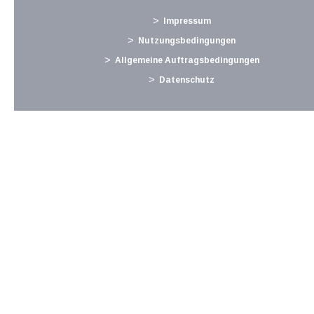
Vorsteuerbeträgen . Österreichische Unternehmen, die davon
betroffen sind, sollten daher rechtzeitig einen entsprechenden
Impressum
Antrag stellen. Die...
Nutzungsbedingungen
Langtext
empfehlen
drucken
Allgemeine Auftragsbedingungen
Datenschutz