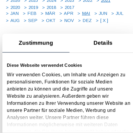
2026
2025
2024
2023
2022
2021
2020
2019
2018
2017
JAN
FEB
MÄR
APR
MAI
JUN
JUL
AUG
SEP
OKT
NOV
DEZ
[ X ]
Steuerliche Folgen für Arbeitnehmer durch die neuen
Zustimmung
Details
Home-Office Regelungen
Mai 2021
Diese Webseite verwendet Cookies
Die Corona-Pandemie hat zu einem umfassenden Anstieg
und zu erhöhter Akzeptanz von Arbeit im Home-Office
Wir verwenden Cookies, um Inhalte und Anzeigen zu
geführt. Anfang 2021 wurden diverse steuerliche Maßnahmen
personalisieren, Funktionen für soziale Medien
beschlossen, um auch durch Home-Office hervorgerufene,
anbieten zu können und die Zugriffe auf unsere
höhere Kosten für die Arbeitnehmer steuerlich...
Website zu analysieren. Außerdem geben wir
Informationen zu Ihrer Verwendung unserer Website an
Langtext
empfehlen
drucken
unsere Partner für soziale Medien, Werbung und
Analysen weiter. Unsere Partner führen diese
Die einkommensteuerliche Pauschalierung für
Informationen möglicherweise mit weiteren Daten
Kleinunternehmer
zusammen, die Sie ihnen bereitgestellt haben oder die