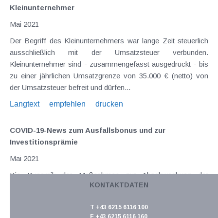
Kleinunternehmer
Mai 2021
Der Begriff des Kleinunternehmers war lange Zeit steuerlich
ausschließlich mit der Umsatzsteuer verbunden.
Kleinunternehmer sind - zusammengefasst ausgedrückt - bis
zu einer jährlichen Umsatzgrenze von 35.000 € (netto) von
der Umsatzsteuer befreit und dürfen...
Langtext
empfehlen
drucken
COVID-19-News zum Ausfallsbonus und zur
Investitionsprämie
Mai 2021
Die Dynamik der Maßnahmen zur Abschwächung der
KONTAKTDATEN
negativen wirtschaftlichen Folgen der Corona-Pandemie
erleichtert es nicht gerade, einen Überblick über Fristen,
T +43 6215 6116 100
Veränderungen und Voraussetzungen diverser
F +43 6215 6116 160