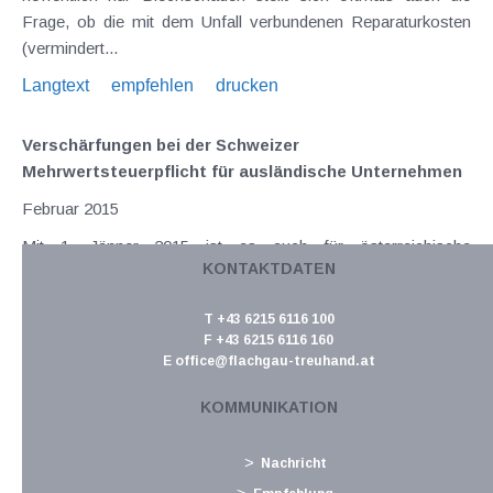
Frage, ob die mit dem Unfall verbundenen Reparaturkosten
(vermindert...
Langtext
empfehlen
drucken
Verschärfungen bei der Schweizer
Mehrwertsteuerpflicht für ausländische Unternehmen
Februar 2015
Mit 1. Jänner 2015 ist es auch für österreichische
KONTAKTDATEN
Unternehmen , die in der Schweiz unternehmerisch aktiv sind,
zu Verschärfungen gekommen. Vor dem Hintergrund, die
T +43 6215 6116 100
Wettbewerbsnachteile schweizerischer Unternehmen
F +43 6215 6116 160
gegenüber ausländischen Unternehmen...
E
office@flachgau-treuhand.at
Langtext
empfehlen
drucken
KOMMUNIKATION
Höhere Lebenserhaltungskosten sind keine
Nachricht
außergewöhnliche Belastung