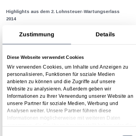
Highlights aus dem 2. Lohnsteuer-Wartungserlass
2014
Februar 2015
Zustimmung
Details
Im Zuge der Änderungen der Lohnsteuerrichtlinien durch den
2. Wartungserlass 2014 wurden mit 17.12.2014 u.a. folgende
Anpassungen bzw. Klarstellungen vorgenommen: Sachbezug
Diese Webseite verwendet Cookies
für Privatnutzung bei Firmenauto mit Navigationsgerät :
Wir verwenden Cookies, um Inhalte und Anzeigen zu
Klargestellt wird, dass ein integriertes...
personalisieren, Funktionen für soziale Medien
Langtext
empfehlen
drucken
anbieten zu können und die Zugriffe auf unsere
Website zu analysieren. Außerdem geben wir
Reparaturkosten infolge eines beruflich bedingten
Informationen zu Ihrer Verwendung unserer Website an
Autounfalls
unsere Partner für soziale Medien, Werbung und
Analysen weiter. Unsere Partner führen diese
Februar 2015
Informationen möglicherweise mit weiteren Daten
Wenn man berufsbedingt viel mit dem Auto in der Stadt
zusammen, die Sie ihnen bereitgestellt haben oder die
unterwegs ist, kann es mitunter schon mal vorkommen, dass
sie im Rahmen Ihrer Nutzung der Dienste gesammelt
Einwilligungsauswahl