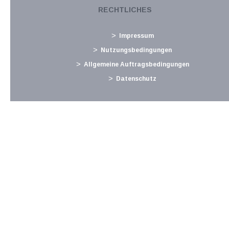
Lohnabgaben (L, DB, DZ, GKK, Stadtkasse/Gemeinde) für
RECHTLICHES
Dezember 2021 Fristen und Sonstiges Ab 1.1. Monatliche
Abgabe der Zusammenfassenden Meldung, ausgenommen
Impressum
bei...
Nutzungsbedingungen
Langtext
empfehlen
drucken
Allgemeine Auftragsbedingungen
Datenschutz