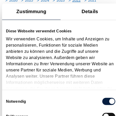
2026
2025
2024
2023
2022
2021
2020
2019
2018
2017
Zustimmung
Details
JAN
FEB
MÄR
APR
MAI
JUN
JUL
AUG
SEP
OKT
NOV
DEZ
[ X ]
Diese Webseite verwendet Cookies
COVID-19 - Update 2022
Wir verwenden Cookies, um Inhalte und Anzeigen zu
Januar 2022
personalisieren, Funktionen für soziale Medien
Auch Anfang 2022 ist die COVID-19-Krise noch nicht
anbieten zu können und die Zugriffe auf unsere
ausgestanden und durch "Omikron" scheint das letzte Wort
Website zu analysieren. Außerdem geben wir
leider noch nicht gesprochen zu sein. Ende 2021 ist es bei den
Informationen zu Ihrer Verwendung unserer Website an
Wegen zur Bekämpfung der wirtschaftlichen Folgen der
unsere Partner für soziale Medien, Werbung und
Corona-Krise zu Neuerungen und Verlängerungen von...
Analysen weiter. Unsere Partner führen diese
Informationen möglicherweise mit weiteren Daten
Langtext
empfehlen
drucken
zusammen, die Sie ihnen bereitgestellt haben oder die
sie im Rahmen Ihrer Nutzung der Dienste gesammelt
Einwilligungsauswahl
Arbeitsplatzpauschale für Selbständige
haben.
Notwendig
Januar 2022