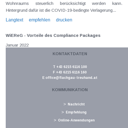
Wohnraums steuerlich berücksichtigt werden kann.
Hintergrund dafür ist die COVID-19-bedingte Verlagerung...
Langtext
empfehlen
drucken
WiEReG - Vorteile des Compliance Packages
Januar 2022
KONTAKTDATEN
Das BMF hat Mitte Dezember 2021 (GZ 2021-0.881.749 vom
17. Dezember 2021) eine Information veröffentlicht, in
T +43 6215 6116 100
welcher typische Anwendungsfälle sowie die Funktionsweise
F +43 6215 6116 160
von Compliance Packages erläutert werden. Im Rahmen des
E
office@flachgau-treuhand.at
Wirtschaftliche Eigentümer Registergesetzes...
KOMMUNIKATION
Langtext
empfehlen
drucken
Nachricht
Steuertermine 2022
Empfehlung
Januar 2022
Online-Anwendungen
Jänner Fälligkeiten 17.1. USt für November 2021