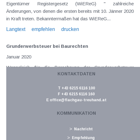
Eigentümer Registergesetz (WiEReG) " zahlreiche
Änderungen, von denen die ersten bereits mit 10. Jänner 2020
in Kraft treten. Bekanntermaßen hat das WiEReG...
Langtext
empfehlen
drucken
Grunderwerbsteuer bei Baurechten
Januar 2020
Wenngleich für die Berechnung der Grunderwerbsteuer
KONTAKTDATEN
(GrESt) grundsätzlich der Wert der Gegenleistung (z.B. der
Kaufpreis) maßgeblich ist, so kommt auch dem sogenannten
T +43 6215 6116 100
Grundstückswert als Mindestbemessungsgrundlage eine
F +43 6215 6116 160
wesentliche Bedeutung zu. Nicht zuletzt...
E
office@flachgau-treuhand.at
Langtext
empfehlen
drucken
KOMMUNIKATION
Registrierkassen Jahresbeleg bis spätestens 15.
Nachricht
Februar prüfen
Empfehlung