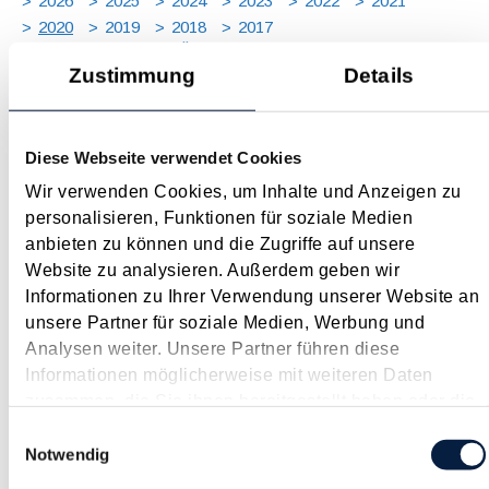
2026
2025
2024
2023
2022
2021
2020
2019
2018
2017
JAN
FEB
MÄR
APR
MAI
JUN
JUL
Zustimmung
Details
AUG
SEP
OKT
NOV
DEZ
[ X ]
Steuertermine 2020
Diese Webseite verwendet Cookies
Januar 2020
Wir verwenden Cookies, um Inhalte und Anzeigen zu
Jänner Fälligkeiten 15.1. USt für November 2019
personalisieren, Funktionen für soziale Medien
Lohnabgaben (L, DB, DZ, GKK, Stadtkasse/Gemeinde) für
anbieten zu können und die Zugriffe auf unsere
Dezember 2019 Fristen und Sonstiges Ab 1.1. Monatliche
Website zu analysieren. Außerdem geben wir
Abgabe der Zusammenfassenden Meldung, ausgenommen...
Informationen zu Ihrer Verwendung unserer Website an
unsere Partner für soziale Medien, Werbung und
Langtext
empfehlen
drucken
Analysen weiter. Unsere Partner führen diese
Informationen möglicherweise mit weiteren Daten
2020 bringt wichtige Neuerungen beim Wirtschaftliche
zusammen, die Sie ihnen bereitgestellt haben oder die
Eigentümer Registergesetz
sie im Rahmen Ihrer Nutzung der Dienste gesammelt
Einwilligungsauswahl
Januar 2020
haben.
Notwendig