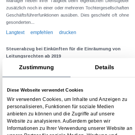
Manager neben ihrer Tätigkeit beim eigentlichen Dienstgeber
zusätzlich noch in einer oder mehreren Tochtergesellschaften
Geschäftsführerfunktionen ausüben. Dies geschieht oft ohne
gesonderten...
Langtext
empfehlen
drucken
Steuerabzug bei Einkünften für die Einräumung von
Leitungsrechten ab 2019
Januar 2019
Zustimmung
Details
Für Grundstückseigentümer oder -bewirtschafter, die von
Infrastrukturbetreibern (aus den Bereichen Strom, Gas, Erdöl
Diese Webseite verwendet Cookies
oder Fernwärme) für die Benützung des Grundstücks ein
Entgelt (" Leitungsentschädigung ") erhalten , ergeben sich
Wir verwenden Cookies, um Inhalte und Anzeigen zu
ab...
personalisieren, Funktionen für soziale Medien
anbieten zu können und die Zugriffe auf unsere
Langtext
empfehlen
drucken
Website zu analysieren. Außerdem geben wir
Informationen zu Ihrer Verwendung unserer Website an
Begünstigungen bei der Versicherungssteuer ab