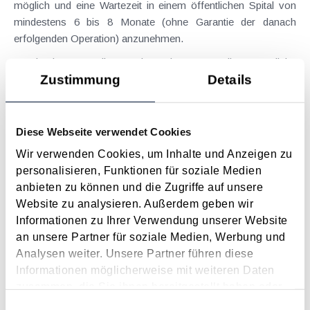
möglich und eine Wartezeit in einem öffentlichen Spital von
mindestens 6 bis 8 Monate (ohne Garantie der danach
erfolgenden Operation) anzunehmen.
Im konkreten Fall verneinte das BFG die steuerliche
Abzugsfähigkeit der Operationskosten als außergewöhnliche
Zustimmung
Details
Belastung. Vor allem deshalb, da von der Steuerpflichtigen
zwar behauptet wurde, dass in einem öffentlichen
Krankenhaus kein zeitnaher Operationstermin zu bekommen
Diese Webseite verwendet Cookies
wäre, allerdings nicht festgestellt werden konnte, wann sie in
Wir verwenden Cookies, um Inhalte und Anzeigen zu
einem öffentlichen Krankenhaus konkret einen
personalisieren, Funktionen für soziale Medien
Operationstermin bekommen hätte. Selbst wenn in Zeiten von
anbieten zu können und die Zugriffe auf unsere
Corona sich die Organisation eines Untersuchungstermins in
Website zu analysieren. Außerdem geben wir
einem öffentlichen Krankenhaus schwieriger gestaltete, so
Informationen zu Ihrer Verwendung unserer Website
war dies jedoch nicht unmöglich. Mangels Nachweises, dass
an unsere Partner für soziale Medien, Werbung und
die Operation in einem öffentlichen Krankenhaus nicht
Analysen weiter. Unsere Partner führen diese
zeitgerecht möglich gewesen wäre, konnte das Vorliegen
Informationen möglicherweise mit weiteren Daten
triftiger medizinischer Gründe nicht festgestellt werden.
zusammen, die Sie ihnen bereitgestellt haben oder
Überdies wurde zwar mittels Arztbrief die Dringlichkeit der
die sie im Rahmen Ihrer Nutzung der Dienste
Einwilligungsauswahl