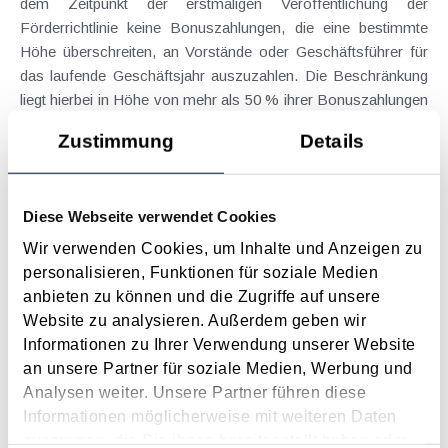
dem Zeitpunkt der erstmaligen Veröffentlichung der
Förderrichtlinie keine Bonuszahlungen, die eine bestimmte
Höhe überschreiten, an Vorstände oder Geschäftsführer für
das laufende Geschäftsjahr auszuzahlen. Die Beschränkung
liegt hierbei in Höhe von mehr als 50 % ihrer Bonuszahlungen
für das Wirtschaftsjahr 2021. Nicht betroffen von dieser
Zustimmung
Details
Einschränkung sind bereits vor dem Zeitpunkt der erstmaligen
Veröffentlichung der Förderrichtlinie ausgezahlte oder
gewährte Bonuszahlungen für das laufende Geschäftsjahr.
Diese Webseite verwendet Cookies
Es sind insgesamt vier Förderstufen mit unterschiedlichen
Wir verwenden Cookies, um Inhalte und Anzeigen zu
Anforderungen und Förderungen vorgesehen:
personalisieren, Funktionen für soziale Medien
Stufe 1: Förderung der Preisdifferenz zwischen 2021 und
anbieten zu können und die Zugriffe auf unsere
2022 (Mehrkosten) im Ausmaß von 30 % unter
Website zu analysieren. Außerdem geben wir
Berücksichtigung des Verbrauchs 2022. Die minimale
Informationen zu Ihrer Verwendung unserer Website
Förderhöhe liegt bei 2.000 €, die maximale Förderhöhe bei
an unsere Partner für soziale Medien, Werbung und
400.000 €. Gefördert werden die Mehrkosten für den
Analysen weiter. Unsere Partner führen diese
Verbrauch von Strom, Gas und Treibstoffen.
Informationen möglicherweise mit weiteren Daten
Stufe 2: Hier müssen sich die Arbeitspreise für Strom und
zusammen, die Sie ihnen bereitgestellt haben oder