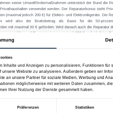
ahmen seiner Umweltfördermaßnahmen unterstützt der Bund die Rep
n Privathaushalten verwendet werden. Der Reparaturbonus steht Pri
ten (maximal jedoch 200 €) für Elektro- und Elektronikgeräte. Die R
es wird also der Bruttobetrag als Basis für die 50-proze
den mit maximal 30 € gefördert. Wird danach auch die Reparatur d
envoranschlag und Reparatur insgesamt mit 200 € gedeckelt ist. Di
ine Reparatur und/oder für einen Kostenvoranschlag abgezogen.
mmung
Det
sche Anwendungsfälle sind Reparaturen folgender Geräte: Kaffee
tphone, Notebook, E-Bike, Bohrmaschine oder Hochdruckreiniger.
Cookies
en fallen unter den Reparaturbonus. Ein dazu angeführtes Beispiel i
 Inhalte und Anzeigen zu personalisieren, Funktionen für 
erblick über die geförderten Anwendungsfälle gi
f unsere Website zu analysieren. Außerdem geben wir Infor
oad/media/reparaturbonus_geraeteliste.pdf
abrufbare Geräteliste.
e an unsere Partner für soziale Medien, Werbung und Ana
 ist verhältnismäßig kurz und hat wohl das Auto (PKW) als wichtigs
mationen möglicherweise mit weiteren Daten zusammen, die 
b nicht erneuerbarer Energiequellen benötigt werden (z.B. Gasherd
men Ihrer Nutzung der Dienste gesammelt haben.
 Eine Einschränkung besteht auch dahingehend, wenn das betroffene 
ngsansprüchen kostenfrei repariert werden kann. Auch hier kann 
ung ist der Neukauf eines Geräts oder der Austausch gegen ein n
Präferenzen
Statistiken