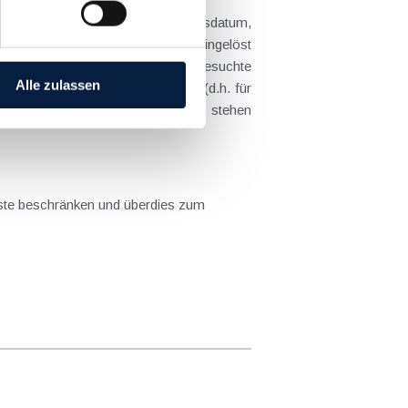
Daten (Vor- und Nachname, Geburtsdatum,
ruckt bei einem Partnerbetrieb eingelöst
schauen, ob der von Ihnen ausgesuchte
Alle zulassen
nach drei Wochen auch mehrmals (d.h. für
erzeitraum bis 31. Dezember 2023 stehen
ichste beschränken und überdies zum