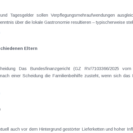
rgrund Tagesgelder sollen Verpflegungsmehraufwendungen ausgle
enntnis über die lokale Gastronomie resultieren – typischerweise stell
n
schiedenen Eltern
cheidung Das Bundesfinanzgericht (GZ RV/7103366/2025 vom 
nach einer Scheidung die Familienbeihilfe zusteht, wenn sich das
n
n
ell auch vor dem Hintergrund gestörter Lieferketten und hoher Inflat