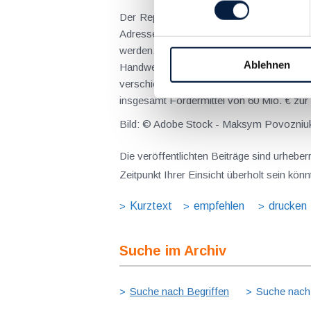
Der Reparaturbon kann online unter
www.
Adresse, E-Mail, Telefonnummer) erforde
werden. Sie sollten daher vor Beauft
Ablehnen
Handwerker ein Partnerbetrieb ist. Bons
verschiedene Gerätereparaturen) beantr
insgesamt Fördermittel von 60 Mio. € zur
Bild: © Adobe Stock - Maksym Povozniu
Die veröffentlichten Beiträge sind urhebe
Zeitpunkt Ihrer Einsicht überholt sein kön
Kurztext
empfehlen
drucken
Suche im Archiv
Suche nach Begriffen
Suche nach