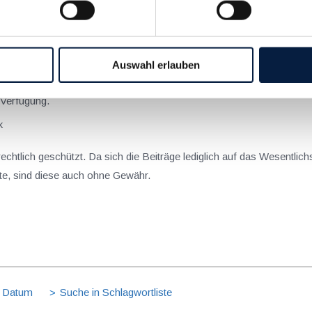
reparaturbonus.at
beantragt werden. Dazu sind nur einige wenige 
rlich. Der Bon kann dann binnen drei Wochen digital oder ausged
ragung der Reparatur auf der Homepage des Reparaturbonus nach
Auswahl erlauben
 können nach erfolgter Einlösung oder bei Nichteinlösen des Bons 
agt werden, so lange Budgetmittel verfügbar sind. Für den Förd
 Verfügung.
k
rrechtlich geschützt. Da sich die Beiträge lediglich auf das Wesentl
nte, sind diese auch ohne Gewähr.
 Datum
Suche in Schlagwortliste