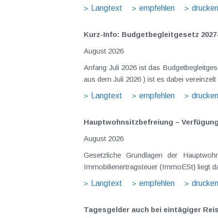
Langtext
empfehlen
drucke
Kurz-Info: Budgetbegleitgesetz 2027
August 2026
Anfang Juli 2026 ist das Budgetbegleitge
aus dem Juli 2026 ) ist es dabei vereinz
Langtext
empfehlen
drucke
Hauptwohnsitz​­befreiung – Verfügu
August 2026
Gesetzliche Grundlagen der Hauptwohn
Immobilienertragsteuer (ImmoESt) liegt da
Langtext
empfehlen
drucke
Tagesgelder auch bei eintägiger Re