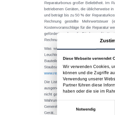
Reparaturbonus großer Beliebtheit. Im R
betriebenen Geräten, die üblicherweise i
und beträgt bis zu 50 % der Reparaturkos
Rechnung gestellte Mehrwertsteuer (
Kostenvoranschläge für die Reparatur wer
gefördert, sodass die Förderung für Kost
Rechnung unter Vorlage eines Bons für e
Zusti
Was wird also alles gefördert? Klassi
Leuchte, Haarföhn, Fernsehgerät, Smar
Diese Webseite verwendet 
Bauteile von Elektro- und Elektronikgerät
Wir verwenden Cookies, um
Staubsaugers. Einen guten Üb
können und die Zugriffe au
www.reparaturbonus.at/fileadmin/user_upl
Verwendung unserer Websit
Die Liste der nicht förderfähigen Geräte
Partner führen diese Infor
ausgenommen sind Geräte, die zum Betrie
haben oder die sie im Rah
nicht ganz unverständlich - auch Waffen.
Wahrung von Garantie- und Gewährleistu
Einwilligungsauswahl
Generell ausgeschlossen von der Förder
Notwendig
Gerät.