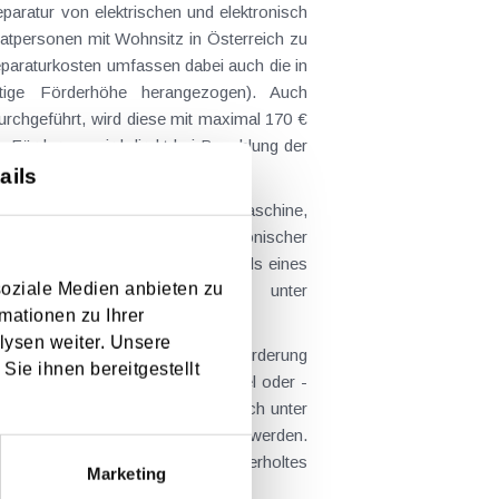
aratur von elektrischen und elektronisch
vatpersonen mit Wohnsitz in Österreich zu
eparaturkosten umfassen dabei auch die in
ntige Förderhöhe herangezogen). Auch
urchgeführt, wird diese mit maximal 170 €
e Förderung wird direkt bei Bezahlung der
ails
maschine, Wasserkocher, Waschmaschine,
 Auch Reparaturen nicht elektronischer
st die Reparatur eines defekten Rads eines
soziale Medien anbieten zu
bt auch die im Internet unter
mationen zu Ihrer
lysen weiter. Unsere
ten Ausschluss. Weiters von der Förderung
Sie ihnen bereitgestellt
, Benzinrasenmäher), Leuchtmittel oder -
Gerät versichert ist und daher auch unter
der Bonus nicht geltend gemacht werden.
eues bzw. ein anderes generalüberholtes
Marketing