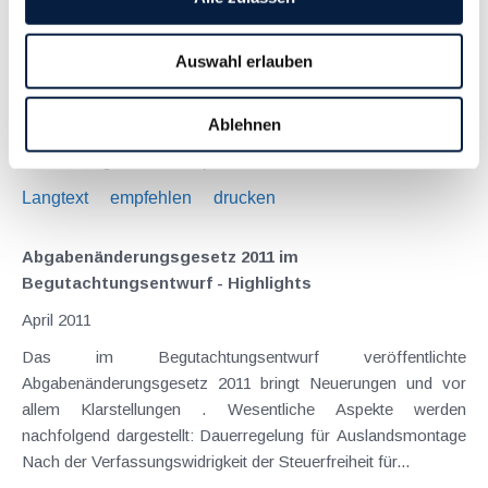
Januar 2015
Grundsätzlich gilt bei außerbetrieblichen Einkünften (z.B.
Auswahl erlauben
Vermietung und Verpachtung) das Zufluss-Abfluss-Prinzip .
Nach § 31 Abs. 1 WEG (Wohnungseigentumsgesetz) haben
Ablehnen
die Eigentümer eine angemessene Vorsorge für künftige
Aufwendungen zu bilden (...
Langtext
empfehlen
drucken
Abgabenänderungsgesetz 2011 im
Begutachtungsentwurf - Highlights
April 2011
Das im Begutachtungsentwurf veröffentlichte
Abgabenänderungsgesetz 2011 bringt Neuerungen und vor
allem Klarstellungen . Wesentliche Aspekte werden
nachfolgend dargestellt: Dauerregelung für Auslandsmontage
Nach der Verfassungswidrigkeit der Steuerfreiheit für...