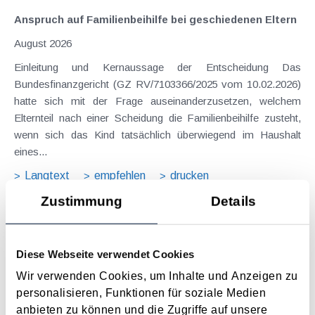
Anspruch auf Familienbeihilfe bei geschiedenen Eltern
August 2026
Einleitung und Kernaussage der Entscheidung Das
Bundesfinanzgericht (GZ RV/7103366/2025 vom 10.02.2026)
hatte sich mit der Frage auseinanderzusetzen, welchem
Elternteil nach einer Scheidung die Familienbeihilfe zusteht,
wenn sich das Kind tatsächlich überwiegend im Haushalt
eines...
Langtext
empfehlen
drucken
Zustimmung
Details
Der VwGH zum Abflusszeitpunkt bei
Kreditkartenzahlungen
Diese Webseite verwendet Cookies
Juli 2025
Wir verwenden Cookies, um Inhalte und Anzeigen zu
Das Zufluss-Abfluss-Prinzip regelt die zeitliche Zuordnung
personalisieren, Funktionen für soziale Medien
von Einnahmen und Ausgaben im österreichischen
anbieten zu können und die Zugriffe auf unsere
Einkommensteuerrecht. Einnahmen gelten als zugeflossen,