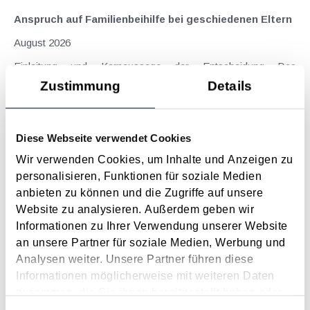
Anspruch auf Familienbeihilfe bei geschiedenen Eltern
August 2026
Einleitung und Kernaussage der Entscheidung Das
Bundesfinanzgericht (GZ RV/7103366/2025 vom 10.02.2026)
Zustimmung
Details
hatte sich mit der Frage auseinanderzusetzen, welchem
Elternteil nach einer Scheidung die Familienbeihilfe zusteht,
wenn sich das Kind tatsächlich überwiegend im Haushalt
Diese Webseite verwendet Cookies
eines...
Wir verwenden Cookies, um Inhalte und Anzeigen zu
Langtext
empfehlen
drucken
personalisieren, Funktionen für soziale Medien
anbieten zu können und die Zugriffe auf unsere
Website zu analysieren. Außerdem geben wir
Die Umsetzung der Zinsschranke in Österreich
Informationen zu Ihrer Verwendung unserer Website
April 2021
an unsere Partner für soziale Medien, Werbung und
Mit 1. Jänner 2021 wurde auch die Zinsschrankenregelung in §
Analysen weiter. Unsere Partner führen diese
12a KStG umgesetzt (erstmals gültig für nach dem 31.12.2020
Informationen möglicherweise mit weiteren Daten
beginnende Wirtschaftsjahre), nachdem schon länger ein
zusammen, die Sie ihnen bereitgestellt haben oder
Disput zwischen der EU-Kommission und der Republik
die sie im Rahmen Ihrer Nutzung der Dienste