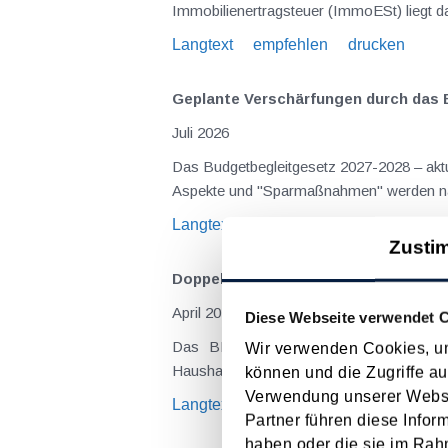
Immobilienertragsteuer (ImmoESt) liegt da
Langtext
empfehlen
drucken
Geplante Verschärfungen durch das 
Juli 2026
Das Budgetbegleitgesetz 2027-2028 – aktue
Langtext
empfehlen
drucken
Zusti
Doppelte Haushaltsführung und Fami
April 2026
Diese Webseite verwendet 
Das BFG hatte sich in seiner Entsch
Wir verwenden Cookies, um
Haushaltsführung sowie der Abzugsfähigke
können und die Zugriffe au
Verwendung unserer Websit
Langtext
empfehlen
drucken
Partner führen diese Infor
haben oder die sie im Rah