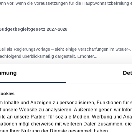
nn vor, wenn die Voraussetzungen für die Hauptwohnsitzbefreiung erfü
Budgetbegleitgesetz 2027-2028
ll als Regierungsvorlage – sieht einige Verschärfungen im Steuer-,
Aspekte und "Sparmaßnahmen" werden nachfolgend überblicksmäßig dargestellt. Erhöhter...
mmung
Det
lienwohnsitz - Werbungskosten und Pendlerverordnung
Cookies
eidung vom 13. Mai 2025 (GZ RV/7104120/2024) mit der steu
 Inhalte und Anzeigen zu personalisieren, Funktionen für 
it von Kosten für Familienheimfahrten auseinanderzusetzen. Im Mitte
f unsere Website zu analysieren. Außerdem geben wir Infor
e an unsere Partner für soziale Medien, Werbung und Ana
mationen möglicherweise mit weiteren Daten zusammen, die 
men Ihrer Nutzung der Dienste gesammelt haben.