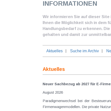
INFORMATIONEN
Wir informieren Sie auf dieser Sit
Ihnen die Möglichkeit sich in dem f
Handlungsbedarf zu erkennen. Die I
gehalten und damit zur unmittelba
Aktuelles
Suche im Archiv
Ne
Aktuelles
Neuer Sachbezug ab 2027 für E-Firme
August 2026
Paradigmenwechsel bei der Besteuerung von E-Dienstwagen Über Jahre hinweg galten reine 
Firmenwagenmodellen. Die private Nutzung