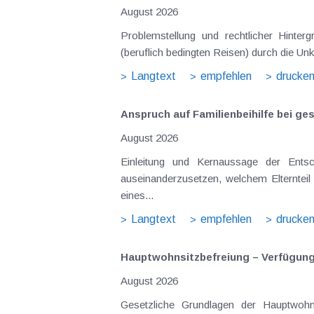
August 2026
Problemstellung und rechtlicher Hintergrund Tagesgelder sollen Verpflegungsmehraufwendungen ausgleichen, welche im Zuge v
(beruflich bedingten Reisen) durch die Unk
Langtext
empfehlen
drucke
Anspruch auf Familienbeihilfe bei ge
August 2026
Einleitung und Kernaussage der Entscheidung Das Bundesfinanzgericht (GZ RV/7103366/2025 vom 10.02.2026) 
auseinanderzusetzen, welchem Elternteil 
eines...
Langtext
empfehlen
drucke
Hauptwohnsitz​­befreiung – Verfügu
August 2026
Gesetzliche Grundlagen der Hauptwohnsitzbefreiung Eine Ausnahme von der bei privaten Grundstücksv