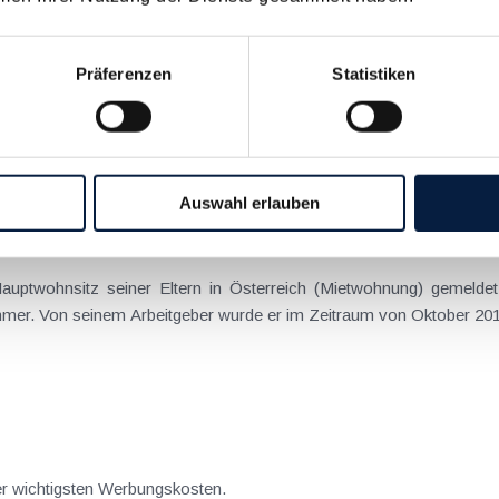
rungsverlust
Präferenzen
Statistiken
erbefreiung ist die sogenannte Hauptwohnsitzbefreiung: Bei einer 
ntumswohnungen, die bisher als Hauptwohnsitz gedient haben, bleibt
Auswahl erlauben
ei mehrjähriger Auslandsentsendung
Hauptwohnsitz seiner Eltern in Österreich (Mietwohnung) gemelde
er. Von seinem Arbeitgeber wurde er im Zeitraum von Oktober 2011
der wichtigsten Werbungskosten.