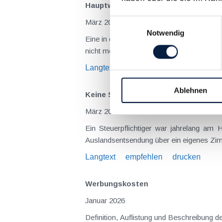
Hauptwohnsitzbefreiung bei Veräuße
Einwilligungsauswahl
März 2026
Notwendig
Eine in der Praxis sehr wesentliche Steu
nicht mehr als zwei Wohnungen) oder Eige
Langtext
empfehlen
drucken
Ablehnen
Keine Steuerpflicht in Österreich b
März 2026
Ein Steuerpflichtiger war jahrelang am 
Auslandsentsendung über ein eigenes Zimm
Langtext
empfehlen
drucken
Werbungskosten
Januar 2026
Definition, Auflistung und Beschreibung 