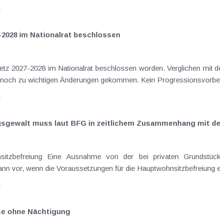
n
-2028 im Nationalrat beschlossen
setz 2027-2028 im Nationalrat beschlossen worden. Verglichen mit d
aus dem Juli 2026 ) ist es dabei vereinzelt noch zu wichtigen Ä
n
ngsgewalt muss laut BFG in zeitlichem Zusammenhang mit d
eräußerungen regelmäßig anfallenden
nn vor, wenn die Voraussetzungen für die Hauptwohnsitzbefreiung erfü
n
ise ohne Nächtigung