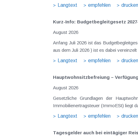
Langtext
empfehlen
drucke
Kurz-Info: Budgetbegleitgesetz 2027
August 2026
Anfang Juli 2026 ist das Budgetbegleitge
Langtext
empfehlen
drucke
Hauptwohnsitz​­befreiung – Verfügu
August 2026
Gesetzliche Grundlagen der Hauptwohnsitzbefreiung Eine Ausnahme von der bei privaten Grundstücksv
Immobilienertragsteuer (ImmoESt) liegt da
Langtext
empfehlen
drucke
Tagesgelder auch bei eintägiger Re