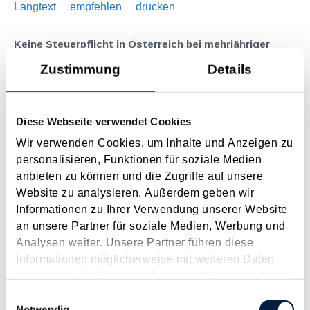
Langtext
empfehlen
drucken
Keine Steuerpflicht in Österreich bei mehrjähriger
Auslandsentsendung
Zustimmung
Details
März 2026
Ein Steuerpflichtiger war jahrelang am Hauptwohnsitz seiner
Diese Webseite verwendet Cookies
Eltern in Österreich (Mietwohnung) gemeldet und verfügte dort
zumindest vor seiner Auslandsentsendung über ein eigenes
Wir verwenden Cookies, um Inhalte und Anzeigen zu
Zimmer. Von seinem Arbeitgeber wurde er im Zeitraum von
personalisieren, Funktionen für soziale Medien
Oktober 2011 bis Ende Juni 2015 ins Ausland...
anbieten zu können und die Zugriffe auf unsere
Website zu analysieren. Außerdem geben wir
Langtext
empfehlen
drucken
Informationen zu Ihrer Verwendung unserer Website
an unsere Partner für soziale Medien, Werbung und
Abbruchkosten eines Wohngebäudes als
Analysen weiter. Unsere Partner führen diese
außergewöhnliche Belastung?
Informationen möglicherweise mit weiteren Daten
März 2026
zusammen, die Sie ihnen bereitgestellt haben oder
die sie im Rahmen Ihrer Nutzung der Dienste
Einwilligungsauswahl
Eine Steuerpflichtige wollte Abbruchkosten für ein Gebäude
gesammelt haben.
Notwendig