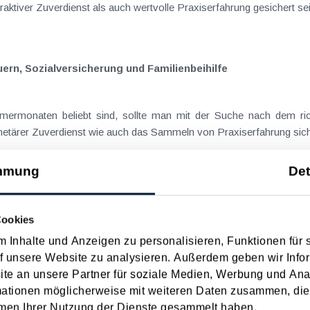
traktiver Zuverdienst als auch wertvolle Praxiserfahrung gesichert se
orsicht bei Steuern, Sozialversicherung und Familienbeihilfe
ermonaten beliebt sind, sollte man mit der Suche nach dem rich
etärer Zuverdienst wie auch das Sammeln von Praxiserfahrung sicher
mmung
Det
 Sozialversicherung und Familienbeihilfe beachtet werden
Cookies
ialjobs Hochsaison und bedienen nicht nur den Ansporn nach ein
 Inhalte und Anzeigen zu personalisieren, Funktionen für 
im Nachhinein) keine unangenehmen Konsequenzen eintreten, sollten
f unsere Website zu analysieren. Außerdem geben wir Infor
e an unsere Partner für soziale Medien, Werbung und Ana
mationen möglicherweise mit weiteren Daten zusammen, die 
men Ihrer Nutzung der Dienste gesammelt haben.