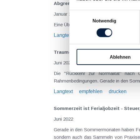
Abgrenzung Dienstvertrag, Freier Di
Einwilligungsauswahl
Januar 2024
Notwendig
Eine Übersicht und Abgrenzung der einzel
Langtext
empfehlen
drucken
Traum-Ferialjob gefunden? Steuer, So
Ablehnen
Juni 2023
Die "Rückkehr zur Normalität" nach C
Rahmenbedingungen. Gerade in den Somme
Langtext
empfehlen
drucken
Sommerzeit ist Ferialjobzeit - Steuer
Juni 2022
Gerade in den Sommermonaten haben Feri
sondern auch das Sammeln von Praxiserf