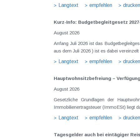
Langtext
empfehlen
drucke
Kurz-Info: Budgetbegleitgesetz 2027
August 2026
Anfang Juli 2026 ist das Budgetbegleitge
Langtext
empfehlen
drucke
Hauptwohnsitz​­befreiung – Verfügu
August 2026
Gesetzliche Grundlagen der Hauptwohnsitzbefreiung Eine Ausnahme von der bei privaten Grundstücksv
Immobilienertragsteuer (ImmoESt) liegt da
Langtext
empfehlen
drucke
Tagesgelder auch bei eintägiger Re