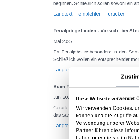
beginnen. Schließlich sollen sowohl ein at
Langtext
empfehlen
drucken
Ferialjob gefunden - V
Mai 2025
Da Ferialjobs insbesondere in den Somm
Schließlich wollen ein entsprechender mon
Langtext
empfehlen
drucken
Zusti
Beim Ferialjob müssen auch Steuern,
Juni 2024
Diese Webseite verwendet 
Gerade in den Sommermonaten haben Fer
Wir verwenden Cookies, um
das Sammeln von Praxiserfahrung. Damit (
können und die Zugriffe au
Verwendung unserer Websit
Langtext
empfehlen
drucken
Partner führen diese Infor
haben oder die sie im Rah