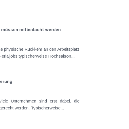
lfe müssen mitbedacht werden
e physische Rückkehr an den Arbeitsplatz
erialjobs typischerweise Hochsaison...
herung
üroräumlichkeiten nach und nach wieder zu beziehen und müssen dabei Abstands- und Hygienevorschriften gerecht werden. Typischerweise...