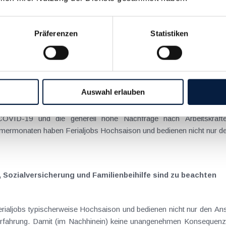
enstvertrag und Werkvertrag
Präferenzen
Statistiken
nen Beschäftigungsverhältnisse anhand verschiedener Kriterien.
zialversicherung und Familienbeihilfe sollten nicht untersc
Auswahl erlauben
OVID-19 und die generell hohe Nachfrage nach Arbeitskräften 
rmonaten haben Ferialjobs Hochsaison und bedienen nicht nur de
, Sozialversicherung und Familienbeihilfe sind zu beachten
aljobs typischerweise Hochsaison und bedienen nicht nur den An
ahrung. Damit (im Nachhinein) keine unangenehmen Konsequenzen e