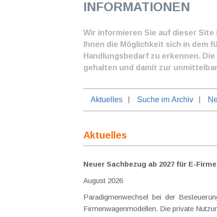
INFORMATIONEN
Wir informieren Sie auf dieser Sit
Ihnen die Möglichkeit sich in dem f
Handlungsbedarf zu erkennen. Die I
gehalten und damit zur unmittelba
Aktuelles
Suche im Archiv
Ne
Aktuelles
Neuer Sachbezug ab 2027 für E-Firme
August 2026
Paradigmenwechsel bei der Besteuerung von E-Dienstwagen Über Jahre hinweg galten reine 
Firmenwagenmodellen. Die private Nutzung