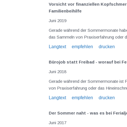
Vorsicht vor finanziellen Kopfschme
Familienbeihilfe
Juni 2019
Gerade während der Sommermonate haben Ferialjobs Hochsaison. Oftmals ist es der finanzielle Anreiz, im Sommer arbeiten zu gehen; genauso gelten
das Samm
Langtext
empfehlen
drucken
Bürojob statt Freibad - worauf bei Fe
Juni 2018
Gerade während der Sommermonate ist Ferialjobzeit. Oftmals ist es der monetäre Anreiz, im Sommer arbeiten zu gehen; genauso gelten das Sammeln
von Praxiserfahrung ode
Langtext
empfehlen
drucken
Der Sommer naht - was es bei Ferialj
Juni 2017