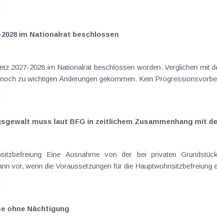
n
-2028 im Nationalrat beschlossen
setz 2027-2028 im Nationalrat beschlossen worden. Verglichen mit d
aus dem Juli 2026 ) ist es dabei vereinzelt noch zu wichtigen Ä
n
ngsgewalt muss laut BFG in zeitlichem Zusammenhang mit d
eräußerungen regelmäßig anfallenden
nn vor, wenn die Voraussetzungen für die Hauptwohnsitzbefreiung erfü
n
ise ohne Nächtigung