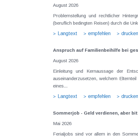
August 2026
Problemstellung und rechtlicher Hintergrund Tagesgelder sollen Verpflegungsmehraufwendungen ausgleichen, welche im Zuge v
(beruflich bedingten Reisen) durch die Unk
Langtext
empfehlen
drucke
Anspruch auf Familienbeihilfe bei ge
August 2026
Einleitung und Kernaussage der Entscheidung Das Bundesfinanzgericht (GZ RV/7103366/2025 vom 10.02.2026) 
auseinanderzusetzen, welchem Elternteil 
eines...
Langtext
empfehlen
drucke
Sommerjob - Geld verdienen, aber bit
Mai 2026
Ferialjobs sind vor allem in den Somme