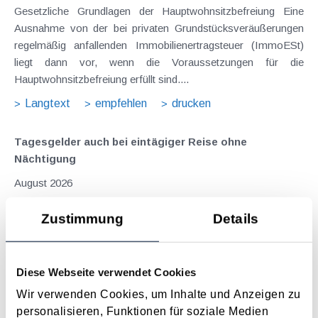
Gesetzliche Grundlagen der Hauptwohnsitzbefreiung Eine
Ausnahme von der bei privaten Grundstücksveräußerungen
regelmäßig anfallenden Immobilienertragsteuer (ImmoESt)
liegt dann vor, wenn die Voraussetzungen für die
Hauptwohnsitzbefreiung erfüllt sind....
Langtext
empfehlen
drucken
Tagesgelder auch bei eintägiger Reise ohne
Nächtigung
August 2026
Problemstellung und rechtlicher Hintergrund Tagesgelder
Zustimmung
Details
sollen Verpflegungsmehraufwendungen ausgleichen, welche
im Zuge von Dienstreisen (beruflich bedingten Reisen) durch
die Unkenntnis über die lokale Gastronomie resultieren –
Diese Webseite verwendet Cookies
typischerweise stellt sich das Problem in der...
Wir verwenden Cookies, um Inhalte und Anzeigen zu
Langtext
empfehlen
drucken
personalisieren, Funktionen für soziale Medien