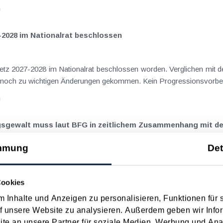
n
-2028 im Nationalrat beschlossen
setz 2027-2028 im Nationalrat beschlossen worden. Verglichen mit d
aus dem Juli 2026 ) ist es dabei vereinzelt noch zu wichtigen Ä
n
ngsgewalt muss laut BFG in zeitlichem Zusammenhang mit d
mmung
Det
eräußerungen regelmäßig anfallenden
nn vor, wenn die Voraussetzungen für die Hauptwohnsitzbefreiung erfü
Cookies
n
 Inhalte und Anzeigen zu personalisieren, Funktionen für 
f unsere Website zu analysieren. Außerdem geben wir Infor
ise ohne Nächtigung
e an unsere Partner für soziale Medien, Werbung und Ana