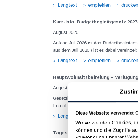
Langtext
empfehlen
drucke
Kurz-Info: Budgetbegleitgesetz 2027
August 2026
Anfang Juli 2026 ist das Budgetbegleitge
Langtext
empfehlen
drucke
Hauptwohnsitz​­befreiung – Verfügu
August 2026
Zusti
Gesetzliche Grundlagen der Hauptwohnsitzbefreiung Eine Ausnahme von der bei privaten Grundstücksv
Immobilienertragsteuer (ImmoESt) liegt da
Diese Webseite verwendet 
Langtext
empfehlen
drucke
Wir verwenden Cookies, um
können und die Zugriffe au
Tagesgelder auch bei eintägiger Re
Verwendung unserer Websit