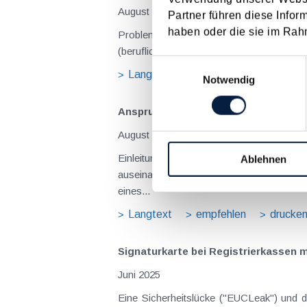
August 2026
Partner führen diese Infor
haben oder die sie im Rah
Problemstellung und rechtlicher Hintergrund Tagesgelder sollen Verpflegungsmehraufwendungen ausgleichen, welche im Zuge v
(beruflich bedingten Reisen) durch die Unk
Einwilligungsauswahl
Langtext
empfehlen
drucke
Notwendig
Anspruch auf Familienbeihilfe bei ge
August 2026
Einleitung und Kernaussage der Entscheidung Das Bundesfinanzgericht (GZ RV/7103366/2025 vom 10.02.2026) 
Ablehnen
auseinanderzusetzen, welchem Elternteil 
eines...
Langtext
empfehlen
drucke
Signaturkarte bei Registrierkassen
Juni 2025
Eine Sicherheitslücke ("EUCLeak") und 