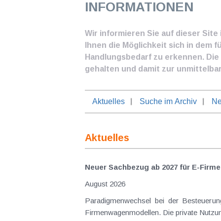
INFORMATIONEN
Wir informieren Sie auf dieser Sit
Ihnen die Möglichkeit sich in dem f
Handlungsbedarf zu erkennen. Die I
gehalten und damit zur unmittelba
Aktuelles
Suche im Archiv
Ne
Aktuelles
Neuer Sachbezug ab 2027 für E-Firme
August 2026
Paradigmenwechsel bei der Besteuerung von E-Dienstwagen Über Jahre hinweg galten reine 
Firmenwagenmodellen. Die private Nutzung