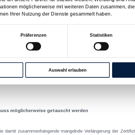
mationen möglicherweise mit weiteren Daten zusammen, die 
men Ihrer Nutzung der Dienste gesammelt haben.
on Dienstreisen
enntnis über die lokale Gastronomie resultieren – typischerweise stell
n
Präferenzen
Statistiken
schiedenen Eltern
hatte sich mit der Frage
Auswahl erlauben
nach einer Scheidung die Familienbeihilfe zusteht, wenn sich das
n
 muss möglicherweise getauscht werden
die damit zusammenhängende mangelnde Verlängerung der Zertifi