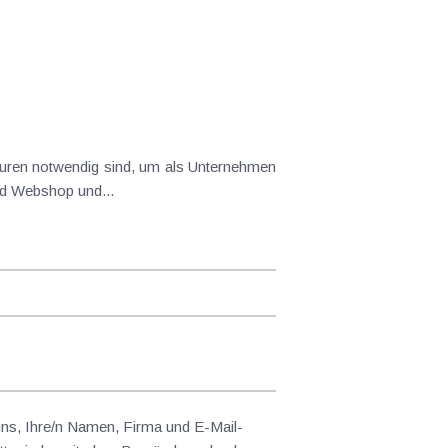
in turbulenten Zeiten überleben zu können. Zwei Schlagworte dieser Zeit, um als Unternehmer zu bestehen, sind Webshop und...
 uns, Ihre/n Namen, Firma und E-Mail-