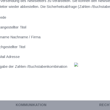
ersendung des Newsletters zu verarbeiten. Sie können den Newslet
sletter wieder abbestellen. Die Sicherheitsabfrage (Zahlen-/Buchst
rede
angestellter Titel
rname Nachname / Firma
hgestellter Titel
ail Adresse
gabe der Zahlen-/Buchstabenkombination
KOMMUNIKATION
RECH