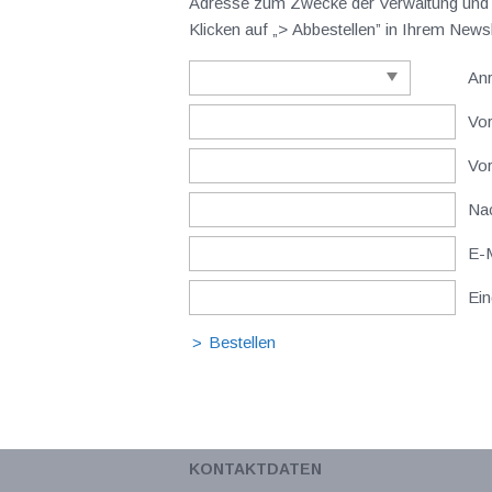
Adresse zum Zwecke der Verwaltung und V
Klicken auf „> Abbestellen” in Ihrem New
An
Vor
Vo
Nac
E-M
Ein
KONTAKTDATEN