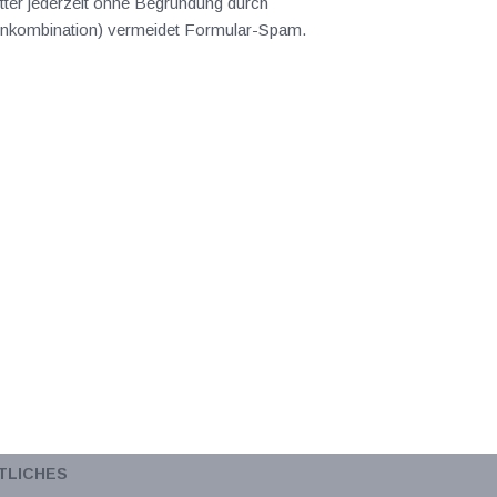
ter jederzeit ohne Begründung durch
abenkombination) vermeidet Formular-Spam.
TLICHES