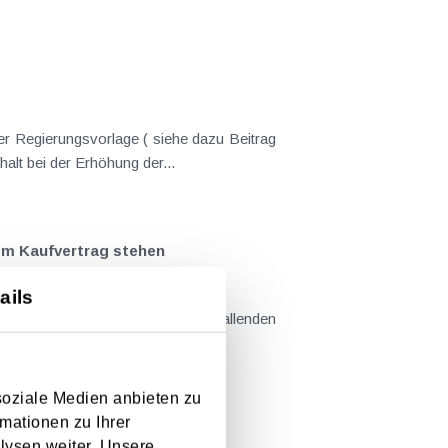
er Regierungsvorlage ( siehe dazu Beitrag
nderungen gekommen. Kein Progressionsvorbehalt bei der Erhöhung der...
em Kaufvertrag stehen
ails
llt sind....
soziale Medien anbieten zu
mationen zu Ihrer
lysen weiter. Unsere