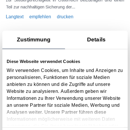
Teil zur nachhaltigen Sicherung der...
Langtext
empfehlen
drucken
Maßnahmen vor Jahresende 2025 – für Unternehmer
Zustimmung
Details
November 2025
In der gerade wirtschaftlich herausfordernden Zeit sollte der
näher rückende Jahreswechsel auch dieses Mal wieder zum
Diese Webseite verwendet Cookies
Anlass für einen Steuer-Check genommen werden. Denn es
Wir verwenden Cookies, um Inhalte und Anzeigen zu
finden sich regelmäßig Möglichkeiten, durch gezielte
personalisieren, Funktionen für soziale Medien
Maßnahmen legal Steuern zu sparen...
anbieten zu können und die Zugriffe auf unsere
Langtext
empfehlen
drucken
Website zu analysieren. Außerdem geben wir
Informationen zu Ihrer Verwendung unserer Website
an unsere Partner für soziale Medien, Werbung und
Keine Umsatzsteuer beim Ausbildungskostenersatz
Analysen weiter. Unsere Partner führen diese
Juli 2025
Informationen möglicherweise mit weiteren Daten
Es ist in der Arbeitswelt eine übliche Praxis, dass Arbeitgeber
zusammen, die Sie ihnen bereitgestellt haben oder