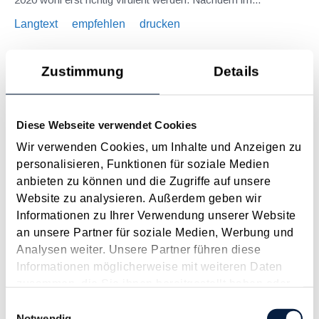
Langtext
empfehlen
drucken
Maßnahmen vor Jahresende 2019 - Unternehmer
Zustimmung
Details
November 2019
Der näher rückende Jahreswechsel sollte Anlass für einem
Diese Webseite verwendet Cookies
Steuer-Check sein. Durch gezielte Maßnahmen vor
Jahresende kann man die Steuersituation optimieren oder
Wir verwenden Cookies, um Inhalte und Anzeigen zu
Risiken senken. Im Folgenden stellen wir einige Beispiele vor.
personalisieren, Funktionen für soziale Medien
Vorweg sei festgehalten, dass die folgenden...
anbieten zu können und die Zugriffe auf unsere
Website zu analysieren. Außerdem geben wir
Langtext
empfehlen
drucken
Informationen zu Ihrer Verwendung unserer Website
an unsere Partner für soziale Medien, Werbung und
Kurz-Info: WiEReG - Zwangsstrafen verschoben
Analysen weiter. Unsere Partner führen diese
Juni 2018
Informationen möglicherweise mit weiteren Daten
zusammen, die Sie ihnen bereitgestellt haben oder
Das Wirtschaftliche Eigentümer Registergesetz (WiEReG)
die sie im Rahmen Ihrer Nutzung der Dienste
Einwilligungsauswahl
kommt nicht aus den Schlagzeilen, diesmal gibt es jedoch
gesammelt haben.
Notwendig