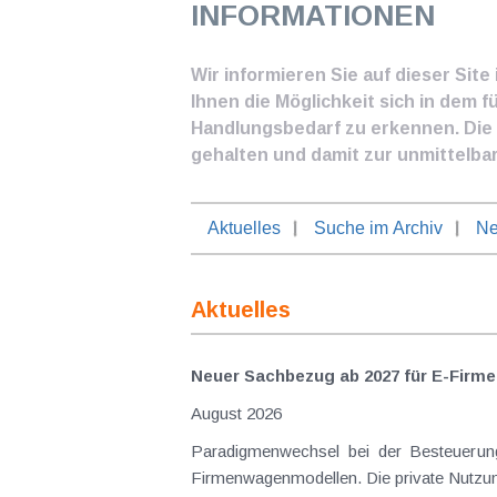
INFORMATIONEN
Wir informieren Sie auf dieser Sit
Ihnen die Möglichkeit sich in dem f
Handlungsbedarf zu erkennen. Die I
gehalten und damit zur unmittelba
Aktuelles
Suche im Archiv
Ne
Aktuelles
Neuer Sachbezug ab 2027 für E-Firme
August 2026
Paradigmenwechsel bei der Besteuerung von E-Dienstwagen Über Jahre hinweg galten reine 
Firmenwagenmodellen. Die private Nutzung