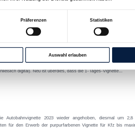
er wichtigsten Betriebsausgaben.
Präferenzen
Statistiken
ette für 2024
Auswahl erlauben
euerungen bei der Autobahnvignette - die Vignette für 1 Tag wird ei
ließlich digital). Neu ist überdies, dass die 1-Tages-Vignette...
die Autobahnvignette 2023 wieder angehoben, diesmal um 2,
elten für den Erwerb der purpurfarbenen Vignette für Kfz bis ma