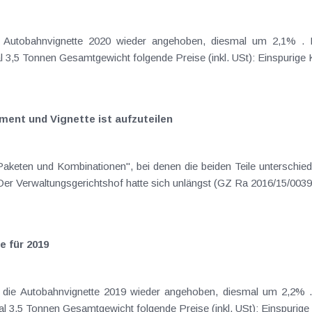
der
himmelblauen Vignette für Kfz bis maximal 3,5 Tonnen Gesamtgewicht folgende Preis
ent und Vignette ist aufzuteilen
schon seit jeher ein umstrittenes Thema. Der Verwaltungsgerichtshof hatte sich unlän
e für 2019
den Erwerb der
zitronengelben Vignette für Kfz bis maximal 3,5 Tonnen Gesamtgewicht folgende