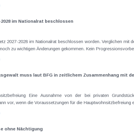
n
-2028 im Nationalrat beschlossen
setz 2027-2028 im Nationalrat beschlossen worden. Verglichen mit d
aus dem Juli 2026 ) ist es dabei vereinzelt noch zu wichtigen Ä
n
ngsgewalt muss laut BFG in zeitlichem Zusammenhang mit d
eräußerungen regelmäßig anfallenden
nn vor, wenn die Voraussetzungen für die Hauptwohnsitzbefreiung erfü
n
ise ohne Nächtigung