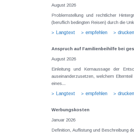
August 2026
Problemstellung und rechtlicher Hintergrund Tagesgelder sollen Verpflegungsmehraufwendungen ausgleichen, welche im Zuge v
(beruflich bedingten Reisen) durch die Unk
Langtext
empfehlen
drucke
Anspruch auf Familienbeihilfe bei ge
August 2026
Einleitung und Kernaussage der Entscheidung Das Bundesfinanzgericht (GZ RV/7103366/2025 vom 10.02.2026) 
auseinanderzusetzen, welchem Elternteil 
eines...
Langtext
empfehlen
drucke
Werbungskosten
Januar 2026
Definition, Auflistung und Beschreibung 