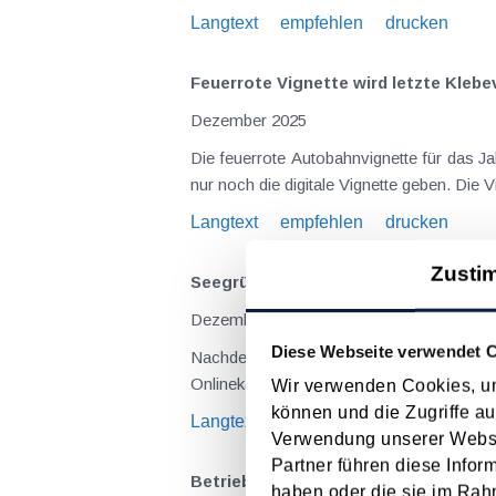
Langtext
empfehlen
drucken
Feuerrote Vignette wird letzte Klebe
Dezember 2025
Die feuerrote Autobahnvignette für das Ja
nur noch die digitale Vignette geben. Die 
Langtext
empfehlen
drucken
Zusti
Seegrüne Vignette für 2025 wird teur
Dezember 2024
Diese Webseite verwendet 
Nachdem es im letzten Jahr einige Änderu
Onlinekauf usw.), kommt es im Jahr 2025 
Wir verwenden Cookies, um
können und die Zugriffe au
Langtext
empfehlen
drucken
Verwendung unserer Websit
Partner führen diese Infor
Betriebsausgaben
haben oder die sie im Rah