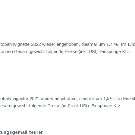
utobahnvignette 2022 wieder angehoben, diesmal um 1,4 %. Im Einz
farbigen Vignette für Kfz bis maximal 3,5 Tonnen Gesamtgewicht folgende Preise (inkl. USt): Einspurige Kfz...
utobahnvignette 2021 wieder angehoben, diesmal um 1,5%. Im Einzel
Vignette für Kfz bis maximal 3,5 Tonnen Gesamtgewicht folgende Preise (in € inkl. USt): Einspurige Kfz...
rtungsgemäß teurer