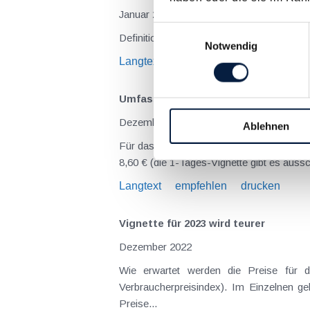
Januar 2024
Einwilligungsauswahl
Definition, Auflistung und Beschreibung d
Notwendig
Langtext
empfehlen
drucken
Umfassende Neuerungen bei der Vign
Dezember 2023
Ablehnen
Für das Jahr 2024 kommt es zu mehreren N
8,60 € (die 1-Tages-Vignette gibt es aussch
Langtext
empfehlen
drucken
Vignette für 2023 wird teurer
Dezember 2022
Wie erwartet werden die Preise für 
Verbraucherpreisindex). Im Einzelnen g
Preise...