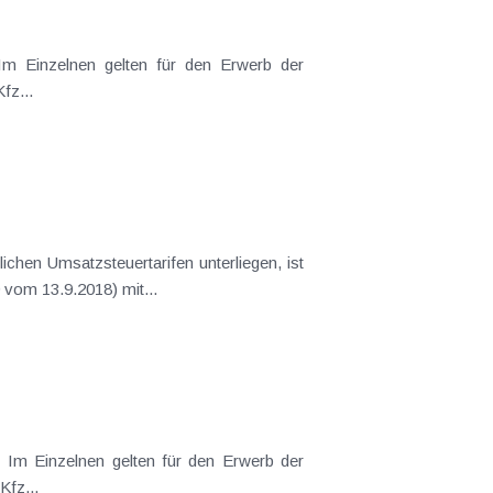
e (inkl. USt): Einspurige Kfz...
gst (GZ Ra 2016/15/0039 vom 13.9.2018) mit...
 Preise (inkl. USt): Einspurige Kfz...