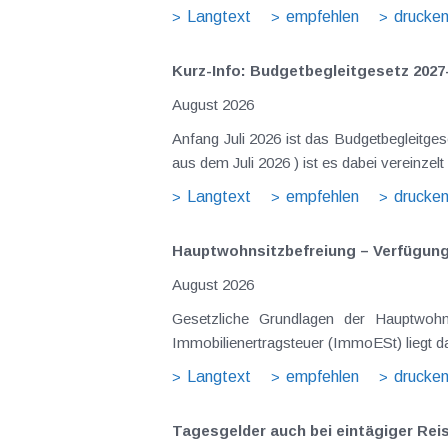
Langtext
empfehlen
drucke
Kurz-Info: Budgetbegleitgesetz 2027
August 2026
Anfang Juli 2026 ist das Budgetbegleitge
Langtext
empfehlen
drucke
Hauptwohnsitz​­befreiung – Verfügu
August 2026
Gesetzliche Grundlagen der Hauptwohnsitzbefreiung Eine Ausnahme von der bei privaten Grundstücksv
Immobilienertragsteuer (ImmoESt) liegt da
Langtext
empfehlen
drucke
Tagesgelder auch bei eintägiger Re