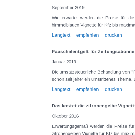
September 2019
Wie erwartet werden die Preise für die Autobahnvignette 2020 wieder angehoben, diesmal um 2,1% . Im Einzelnen gelten für den Erwerb 
Langtext
empfehlen
drucken
Pauschalentgelt für Zeitungsabonnem
Januar 2019
Die umsatzsteuerliche Behandlung von "Paketen und Kombinationen", bei denen die beiden Teile unterschiedlichen Umsatzsteuertarifen unterliegen, ist
Langtext
empfehlen
drucken
Das kostet die zitronengelbe Vignett
Oktober 2018
Erwartungsgemäß werden die Preise für die Autobahnvignette 2019 wieder angehoben, diesmal um 2,2% . Im Einzelnen gelten für 