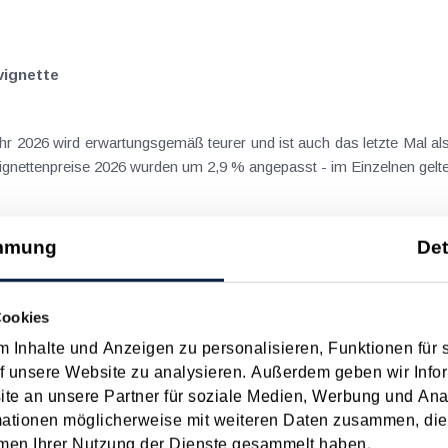
vignette
hr 2026 wird erwartungsgemäß teurer und ist auch das letzte Mal al
Vignettenpreise 2026 wurden um 2,9 % angepasst - im Einzelnen gelten
mmung
Det
er
Cookies
ngen bei der Vignette gegeben hat (Einführung der 1-Tages-Vignette
"nur" zu Preiserhöhungen gem. des harmonisierten Verbraucherpreis
 Inhalte und Anzeigen zu personalisieren, Funktionen für 
f unsere Website zu analysieren. Außerdem geben wir Infor
e an unsere Partner für soziale Medien, Werbung und Ana
mationen möglicherweise mit weiteren Daten zusammen, die 
men Ihrer Nutzung der Dienste gesammelt haben.