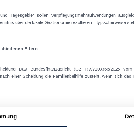
on Dienstreisen
enntnis über die lokale Gastronomie resultieren – typischerweise stell
n
schiedenen Eltern
hatte sich mit der Frage
nach einer Scheidung die Familienbeihilfe zusteht, wenn sich das
n
ass 2017 zu den Vereinsrichtlinien
mmung
Det