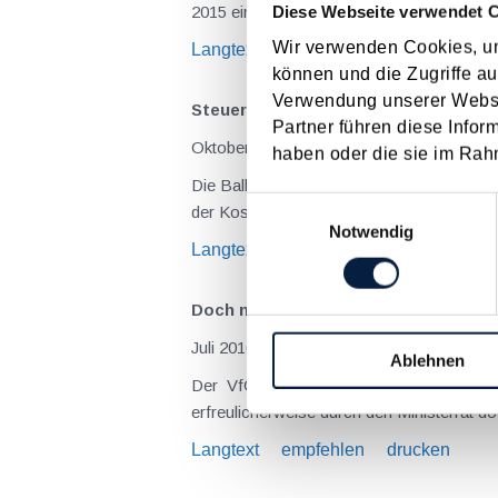
Diese Webseite verwendet 
Wir verwenden Cookies, um
Langtext
empfehlen
drucken
können und die Zugriffe au
Verwendung unserer Websit
Steuerliche Behandlung von Maturab
Partner führen diese Infor
Oktober 2016
haben oder die sie im Rah
Die Ballsaison rückt wieder näher und es ist oft Tradition, dass die Ma
Einwilligungsauswahl
Notwendig
Langtext
empfehlen
drucken
Doch noch Erleichterungen bei der Re
Juli 2016
Ablehnen
Der VfGH konnte in der durchaus umstrittenen Registrierkassenpflicht keine Verfassungswidrigkeit erkennen (siehe auch KI 04/16). Nun ist es
Langtext
empfehlen
drucken