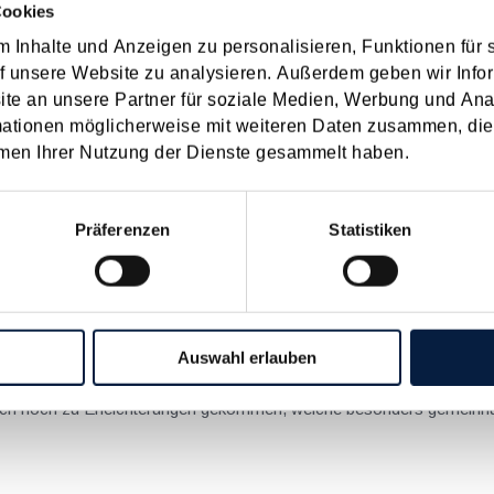
2015 eingearbeitet und allgemeine Klarstellungen getroffen. Ausgewählte Aspekte der weitgehend positiv
Cookies
 Inhalte und Anzeigen zu personalisieren, Funktionen für 
f unsere Website zu analysieren. Außerdem geben wir Infor
e an unsere Partner für soziale Medien, Werbung und Ana
ällen
mationen möglicherweise mit weiteren Daten zusammen, die 
men Ihrer Nutzung der Dienste gesammelt haben.
turaklassen einen Schulball organisieren und mit den Einnahmen daraus einen Teil
der Kosten der Maturareise bestreiten. Dieses Jahr ist es die 
Präferenzen
Statistiken
gistrierkassenpflicht
Auswahl erlauben