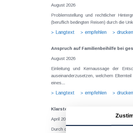
August 2026
Problemstellung und rechtlicher Hintergrund Tagesgelder sollen Verpflegungsmehraufwendungen ausgleichen, welche im Zuge v
(beruflich bedingten Reisen) durch die Unk
Langtext
empfehlen
drucke
Anspruch auf Familienbeihilfe bei ge
August 2026
Einleitung und Kernaussage der Entscheidung Das Bundesfinanzgericht (GZ RV/7103366/2025 vom 10.02.2026) 
auseinanderzusetzen, welchem Elternteil 
eines...
Langtext
empfehlen
drucke
Klarstellungen durch den Wartungserl
Zusti
April 2018
Durch den umfangreichen Wartungserlass 2017 zu den Vereinsrichtlinien wurden gesetzliche Änderungen wie z.B. durch das Gemeinnützigkeitsgesetz