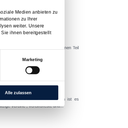
 zu beurteilenden...
soziale Medien anbieten zu
mationen zu Ihrer
lysen weiter. Unsere
Sie ihnen bereitgestellt
erste Ballsaison nach Einführung der Registrierkassen- und...
Marketing
Alle zulassen
erfreulicherweise durch den Ministerrat doch noch zu Erleichterungen gekommen, welche besonders gemeinnützige Vereine , Vereinsfeste und...