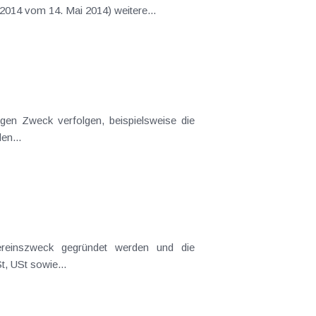
Sommer als Hochsaison für Feuerwehr- und Zeltfeste hat das BMF in einem Erlass (BMF-010203/0140-VI/6/2014 vom 14. Mai 2014) weitere...
en...
Vereinszweck gegründet werden und die
t, USt sowie...