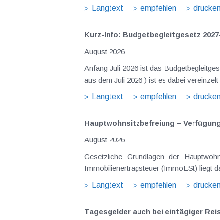
Langtext
empfehlen
drucke
Kurz-Info: Budgetbegleitgesetz 2027
August 2026
Anfang Juli 2026 ist das Budgetbegleitge
Langtext
empfehlen
drucke
Hauptwohnsitz​­befreiung – Verfügu
August 2026
Gesetzliche Grundlagen der Hauptwohnsitzbefreiung Eine Ausnahme von der bei privaten Grundstücksv
Immobilienertragsteuer (ImmoESt) liegt da
Langtext
empfehlen
drucke
Tagesgelder auch bei eintägiger Re