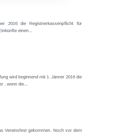
Bareinnahmen eingeführt. Davon betroffen sind auch Einnahmen-Ausgaben-Rechner , wenn die betrieblichen Einkünfte einen...
innahmen-Ausgaben-Rechner , wenn die...
m das Vereinsfest gekommen. Noch vor dem