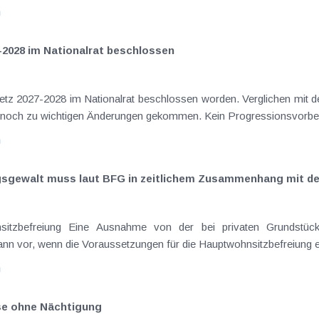
n
-2028 im Nationalrat beschlossen
setz 2027-2028 im Nationalrat beschlossen worden. Verglichen mit d
aus dem Juli 2026 ) ist es dabei vereinzelt noch zu wichtigen Ä
n
ngsgewalt muss laut BFG in zeitlichem Zusammenhang mit d
eräußerungen regelmäßig anfallenden
nn vor, wenn die Voraussetzungen für die Hauptwohnsitzbefreiung erfü
n
ise ohne Nächtigung