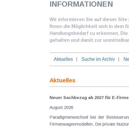
INFORMATIONEN
Wir informieren Sie auf dieser Sit
Ihnen die Möglichkeit sich in dem f
Handlungsbedarf zu erkennen. Die I
gehalten und damit zur unmittelba
Aktuelles
Suche im Archiv
Ne
Aktuelles
Neuer Sachbezug ab 2027 für E-Firme
August 2026
Paradigmenwechsel bei der Besteuerung von E-Dienstwagen Über Jahre hinweg galten reine 
Firmenwagenmodellen. Die private Nutzung