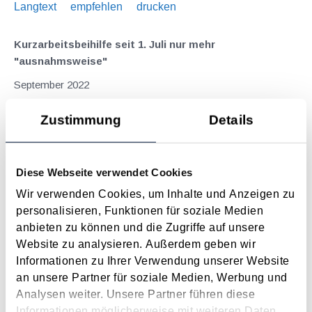
Langtext
empfehlen
drucken
Kurzarbeitsbeihilfe seit 1. Juli nur mehr
"ausnahmsweise"
September 2022
Die Kurzarbeitsbeihilfe hat sich als wichtige Maßnahme im
Zustimmung
Details
Rahmen der COVID-19-Pandemie bewährt. Mit 1.7. ist es zur
Verlängerung der ursprünglich bis Ende Juni gültigen
Kurzarbeitsbeihilfe gekommen. Seit Anfang Juli 2022 können
Diese Webseite verwendet Cookies
jedoch die für die...
Wir verwenden Cookies, um Inhalte und Anzeigen zu
Langtext
empfehlen
drucken
personalisieren, Funktionen für soziale Medien
anbieten zu können und die Zugriffe auf unsere
Viele Parameter sind bei der Bestimmung des
Website zu analysieren. Außerdem geben wir
Mittelpunkts der Lebensinteressen zu beachten
Informationen zu Ihrer Verwendung unserer Website
September 2021
an unsere Partner für soziale Medien, Werbung und
Analysen weiter. Unsere Partner führen diese
Dem Mittelpunkt der Lebensinteressen kommt für die
Informationen möglicherweise mit weiteren Daten