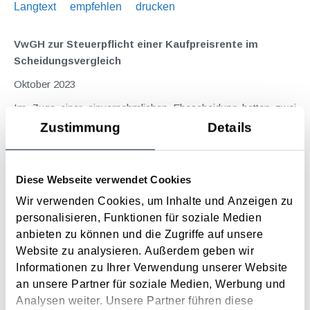
Langtext
empfehlen
drucken
VwGH zur Steuerpflicht einer Kaufpreisrente im
Scheidungsvergleich
Oktober 2023
Im Zuge einer einvernehmlichen Ehescheidung hatten zwei
Eheleute eine Vereinbarung über die Unterhaltspflichten und
Zustimmung
Details
die Aufteilung des Vermögens getroffen. Eine gemeinsam als
Wertanlage gekaufte Immobilie sollte in das Alleineigentum
der Frau übergehen, wobei die Frau eine...
Diese Webseite verwendet Cookies
Langtext
empfehlen
drucken
Wir verwenden Cookies, um Inhalte und Anzeigen zu
personalisieren, Funktionen für soziale Medien
anbieten zu können und die Zugriffe auf unsere
Regelbedarfsätze für Unterhaltsleistungen für das
Website zu analysieren. Außerdem geben wir
Kalenderjahr 2023 veröffentlicht
Informationen zu Ihrer Verwendung unserer Website
Februar 2023
an unsere Partner für soziale Medien, Werbung und
Die Höhe der Unterhaltsleistungen für Kinder als Folge einer
Analysen weiter. Unsere Partner führen diese