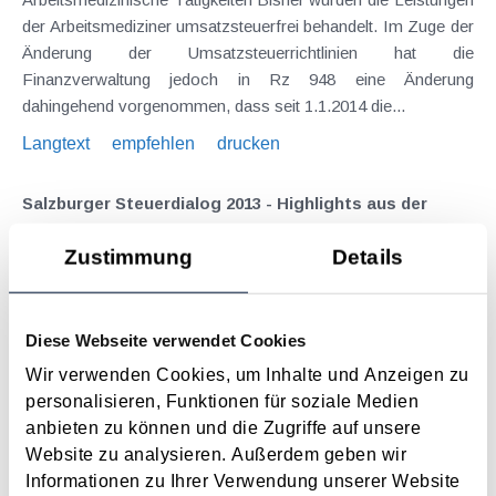
der Arbeitsmediziner umsatzsteuerfrei behandelt. Im Zuge der
Änderung der Umsatzsteuerrichtlinien hat die
Finanzverwaltung jedoch in Rz 948 eine Änderung
dahingehend vorgenommen, dass seit 1.1.2014 die...
Langtext
empfehlen
drucken
Salzburger Steuerdialog 2013 - Highlights aus der
Umsatzsteuer
Zustimmung
Details
Dezember 2013
Die wichtigsten Ergebnisse zum Salzburger Steuerdialog im
Bereich Umsatzsteuer, welche Anfang Oktober 2013 vom
Diese Webseite verwendet Cookies
BMF veröffentlicht wurden, sollen nachfolgend näher
Wir verwenden Cookies, um Inhalte und Anzeigen zu
dargestellt werden. Grenzüberschreitender PKW-Sachbezug
personalisieren, Funktionen für soziale Medien
Der Arbeitnehmer hat regelmäßig...
anbieten zu können und die Zugriffe auf unsere
Langtext
empfehlen
drucken
Website zu analysieren. Außerdem geben wir
Informationen zu Ihrer Verwendung unserer Website