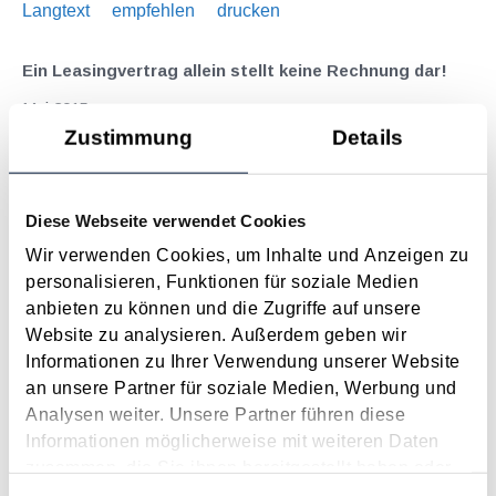
Langtext
empfehlen
drucken
Ein Leasingvertrag allein stellt keine Rechnung dar!
Mai 2015
Zustimmung
Details
In seinem am 29. Jänner 2015 ergangenen Erkenntnis (GZ
2012/15/0007) hat sich der VwGH mit der Frage beschäftigt,
wann im Fall von Leasingverträgen der Vorsteuerabzug
Diese Webseite verwendet Cookies
erfolgen darf. Der Beschwerdeführer hatte im
gegenständlichen Fall den Vorsteuerabzug...
Wir verwenden Cookies, um Inhalte und Anzeigen zu
personalisieren, Funktionen für soziale Medien
Langtext
empfehlen
drucken
anbieten zu können und die Zugriffe auf unsere
Website zu analysieren. Außerdem geben wir
Umsatzsteuerbetrugsbekämpfungsverordnung
Informationen zu Ihrer Verwendung unserer Website
(UStBBKV)
an unsere Partner für soziale Medien, Werbung und
Januar 2014
Analysen weiter. Unsere Partner führen diese
Informationen möglicherweise mit weiteren Daten
Ende November 2013 wurde vom BMF eine Verordnung zur
zusammen, die Sie ihnen bereitgestellt haben oder
Umsatzsteuerbetrugsbekämpfung veröffentlicht (BGBl. II
die sie im Rahmen Ihrer Nutzung der Dienste