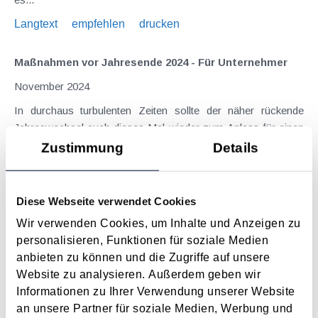
Langtext
empfehlen
drucken
Maßnahmen vor Jahresende 2024 - Für Unternehmer
November 2024
In durchaus turbulenten Zeiten sollte der näher rückende
Jahreswechsel auch dieses Mal wieder zum Anlass für einen
Steuer-Check genommen werden. Denn es finden sich
Zustimmung
Details
regelmäßig Möglichkeiten, durch gezielte Maßnahmen legal
Steuern zu sparen bzw. die...
Diese Webseite verwendet Cookies
Langtext
empfehlen
drucken
Wir verwenden Cookies, um Inhalte und Anzeigen zu
personalisieren, Funktionen für soziale Medien
Beim Ferialjob müssen auch Steuern,
anbieten zu können und die Zugriffe auf unsere
Sozialversicherung und Familienbeihilfe beachtet
Website zu analysieren. Außerdem geben wir
werden
Informationen zu Ihrer Verwendung unserer Website
Juni 2024
an unsere Partner für soziale Medien, Werbung und