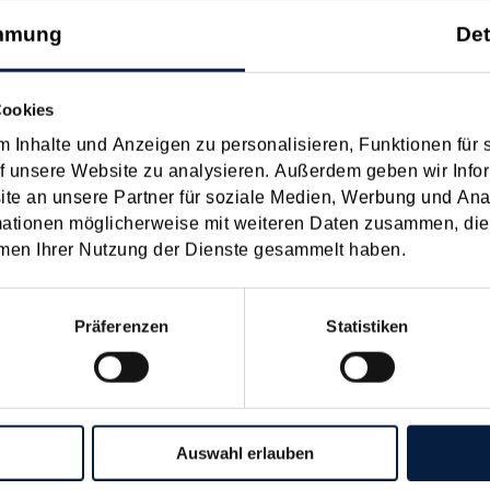
das Jahr 2020 - also vor dem russischen Angriffskrieg auf die U
mmung
Det
Cookies
beschlüssen zum Jahreswechsel
 Inhalte und Anzeigen zu personalisieren, Funktionen für 
f unsere Website zu analysieren. Außerdem geben wir Infor
e an unsere Partner für soziale Medien, Werbung und Ana
h einige wichtige Gesetze beschlossen, die Auswirkungen auf die S
mationen möglicherweise mit weiteren Daten zusammen, die 
Nachfolgend sind sie überblickmäßig dargestellt. Start-up-Förderungsgesetz Das von BM
men Ihrer Nutzung der Dienste gesammelt haben.
Präferenzen
Statistiken
uss 2 (für 2023) ab sofort bis 2.11.2023 möglich
n. Diese Voranmeldung ist für die
spätere Antr
Auswahl erlauben