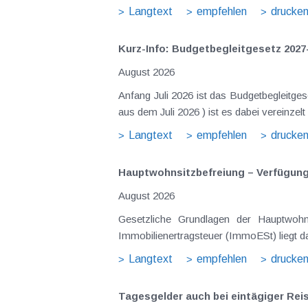
Langtext
empfehlen
drucke
Kurz-Info: Budgetbegleitgesetz 2027
August 2026
Anfang Juli 2026 ist das Budgetbegleitge
Langtext
empfehlen
drucke
Hauptwohnsitz​­befreiung – Verfügu
August 2026
Gesetzliche Grundlagen der Hauptwohnsitzbefreiung Eine Ausnahme von der bei privaten Grundstücksv
Immobilienertragsteuer (ImmoESt) liegt da
Langtext
empfehlen
drucke
Tagesgelder auch bei eintägiger Re