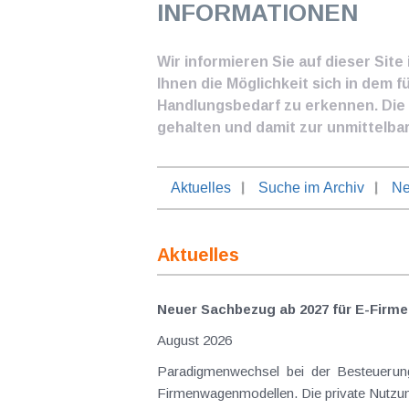
INFORMATIONEN
Wir informieren Sie auf dieser Sit
Ihnen die Möglichkeit sich in dem f
Handlungsbedarf zu erkennen. Die I
gehalten und damit zur unmittelba
Aktuelles
Suche im Archiv
Ne
Aktuelles
Neuer Sachbezug ab 2027 für E-Firme
August 2026
Paradigmenwechsel bei der Besteuerung von E-Dienstwagen Über Jahre hinweg galten reine 
Firmenwagenmodellen. Die private Nutzung