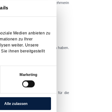
kraine - beantragte eine Arbeitnehmerin
ails
soziale Medien anbieten zu
mationen zu Ihrer
lysen weiter. Unsere
teuer und auf das Wirtschaftsleben haben.
Sie ihnen bereitgestellt
F und BMJ ins Leben gerufene...
Marketing
agstellung des Energiekostenzuschusses (voraussichtlich ab 9. November 2023) verpflichtend. Die Voranmeldung muss...
Alle zulassen