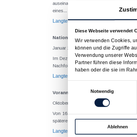
auseinanderzusetzen. Bezugnehmend auf 
Zusti
eines...
Langtext
empfehlen
drucken
Diese Webseite verwendet 
Nationalrat mit wichtigen Gesetzes
Wir verwenden Cookies, um
können und die Zugriffe au
Januar 2024
Verwendung unserer Websit
Im Dezember 2023 hat der Nationalrat noc
Partner führen diese Infor
haben oder die sie im Rah
Langtext
empfehlen
drucken
Einwilligungsauswahl
Notwendig
Voranmeldung zum Energiekostenzusch
Oktober 2023
Von 16. Oktober bis 2. November 2023 können sich Unternehmen für den Energiekostenzuschuss 2 voranmelde
Ablehnen
Langtext
empfehlen
drucken