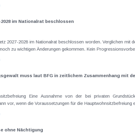
n
-2028 im Nationalrat beschlossen
setz 2027-2028 im Nationalrat beschlossen worden. Verglichen mit d
aus dem Juli 2026 ) ist es dabei vereinzelt noch zu wichtigen Ä
n
ngsgewalt muss laut BFG in zeitlichem Zusammenhang mit d
eräußerungen regelmäßig anfallenden
nn vor, wenn die Voraussetzungen für die Hauptwohnsitzbefreiung erfü
n
ise ohne Nächtigung