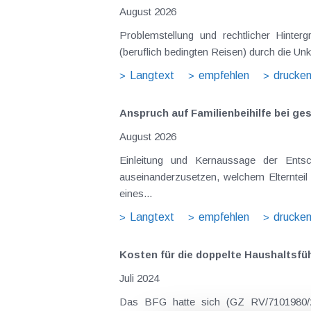
August 2026
Problemstellung und rechtlicher Hintergrund Tagesgelder sollen Verpflegungsmehraufwendungen ausgleichen, welche im Zuge v
(beruflich bedingten Reisen) durch die Unk
Langtext
empfehlen
drucke
Anspruch auf Familienbeihilfe bei ge
August 2026
Einleitung und Kernaussage der Entscheidung Das Bundesfinanzgericht (GZ RV/7103366/2025 vom 10.02.2026) 
auseinanderzusetzen, welchem Elternteil 
eines...
Langtext
empfehlen
drucke
Kosten für die doppelte Haushaltsfü
Juli 2024
Das BFG hatte sich (GZ RV/7101980/20