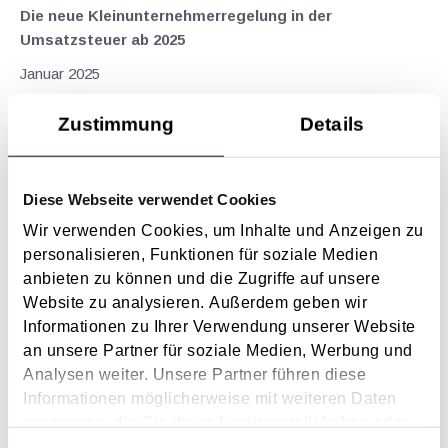
Die neue Kleinunternehmerregelung in der
Umsatzsteuer ab 2025
Januar 2025
Durch das Abgabenänderungsgesetz 2024 wurde auch die
Zustimmung
Details
umsatzsteuerliche Kleinunternehmerregelung neu geregelt.
Ausgangspunkt war der Umstand, dass bislang Umsätze
durch (Klein)Unternehmer in einem anderen Mitgliedstaat nicht
Diese Webseite verwendet Cookies
von der Kleinunternehmerbefreiung umfasst waren, woraus
ein...
Wir verwenden Cookies, um Inhalte und Anzeigen zu
personalisieren, Funktionen für soziale Medien
Langtext
empfehlen
drucken
anbieten zu können und die Zugriffe auf unsere
Website zu analysieren. Außerdem geben wir
Steuertermine 2024
Informationen zu Ihrer Verwendung unserer Website
Januar 2024
an unsere Partner für soziale Medien, Werbung und
Analysen weiter. Unsere Partner führen diese
Januar Fälligkeiten 15.1. USt für November 2023
Informationen möglicherweise mit weiteren Daten
Lohnabgaben (L, DB, DZ, ÖGK, Stadtkasse/Gemeinde) für
zusammen, die Sie ihnen bereitgestellt haben oder
Dezember 2023 Fristen und Sonstiges Ab 1.1. Monatliche
die sie im Rahmen Ihrer Nutzung der Dienste